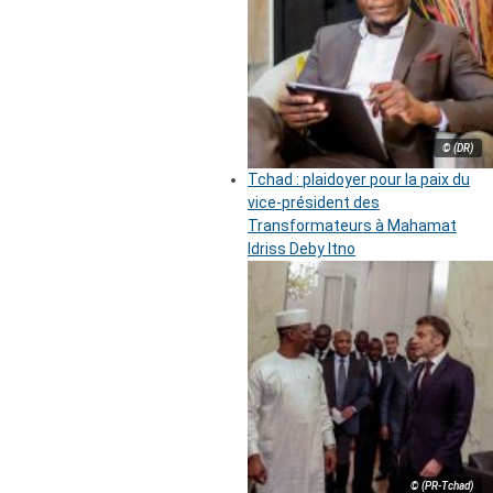
© (DR)
Tchad : plaidoyer pour la paix du
vice-président des
Transformateurs à Mahamat
Idriss Deby Itno
© (PR-Tchad)