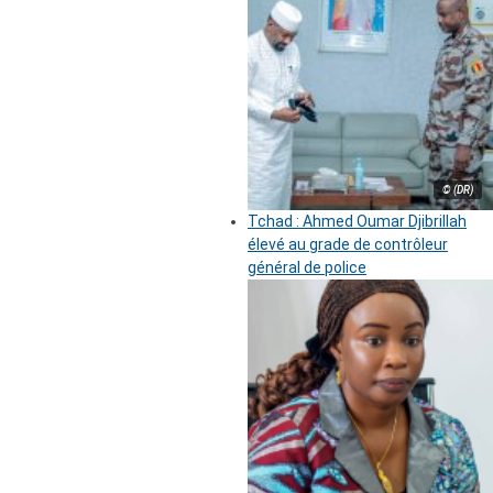
© (DR)
Tchad : Ahmed Oumar Djibrillah
élevé au grade de contrôleur
général de police