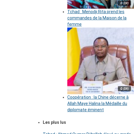
© (DR)
Tchad : Menodji Rita prend les
commandes de la Maison de la
femme
© (DR)
Coopération : la Chine décerne à
Allah Maye Halina la Médaille du
diplomate éminent
Les plus lus