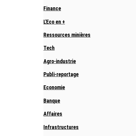
Finance
L'Eco en +
Ressources minières
Tech
Agro-industrie
Publi-reportage
Economie
Banque
Affaires
Infrastructures