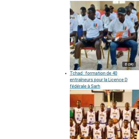
© (DR)
Tchad : formation de 40
entraîneurs pour la Licence D
fédérale à Sarh