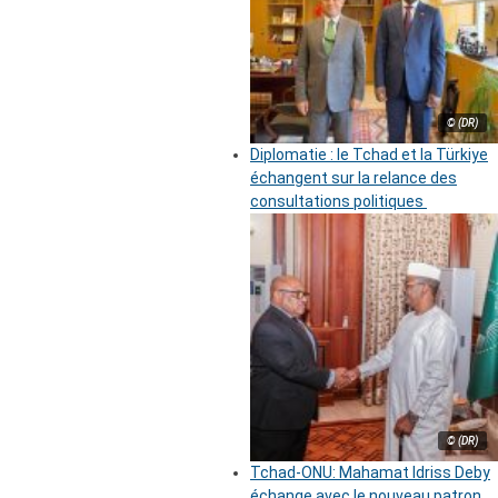
© (DR)
Diplomatie : le Tchad et la Türkiye
échangent sur la relance des
consultations politiques
© (DR)
Tchad-ONU: Mahamat Idriss Deby
échange avec le nouveau patron