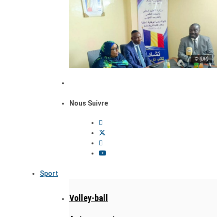
© (DR)
Nous Suivre
Sport
Volley-ball