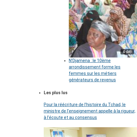
© (DR)
N’Djamena : le 10ème
arrondissement forme les
femmes sur les métiers
générateurs de revenus
Les plus lus
Pour la réécriture de l’histoire du Tchad, le
ministre de l’enseignement appelle à la rigueur,
à l’écoute et au consensus