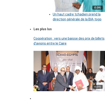
© (DR)
Un haut cadre tchadien prend la
direction générale de la BIA-togo
Les plus lus
Coopération : vers une baisse des prix de billets
d’avions entre le Caire
© (DR)