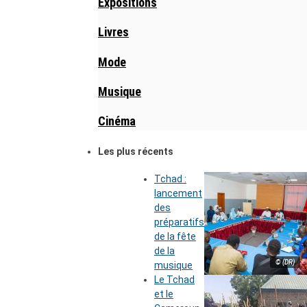
Expositions
Livres
Mode
Musique
Cinéma
Les plus récents
Tchad :
lancement
des
préparatifs
de la fête
de la
© (DR)
musique
Le Tchad
et le