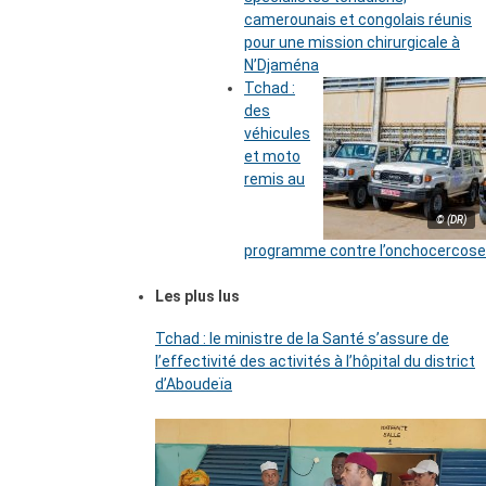
camerounais et congolais réunis
pour une mission chirurgicale à
N’Djaména
Tchad :
des
véhicules
et moto
remis au
© (DR)
programme contre l’onchocercose
Les plus lus
Tchad : le ministre de la Santé s’assure de
l’effectivité des activités à l’hôpital du district
d’Aboudeïa