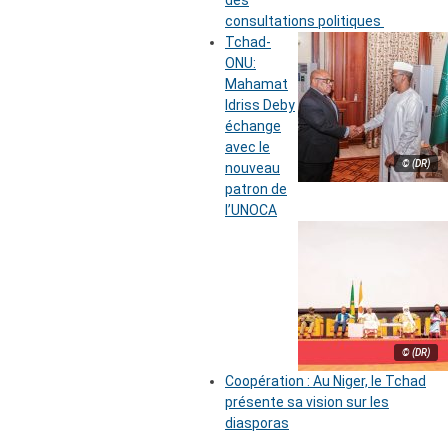
des
consultations politiques
Tchad-
ONU:
Mahamat
Idriss Deby
échange
avec le
© (DR)
nouveau
patron de
l’UNOCA
© (DR)
Coopération : Au Niger, le Tchad
présente sa vision sur les
diasporas