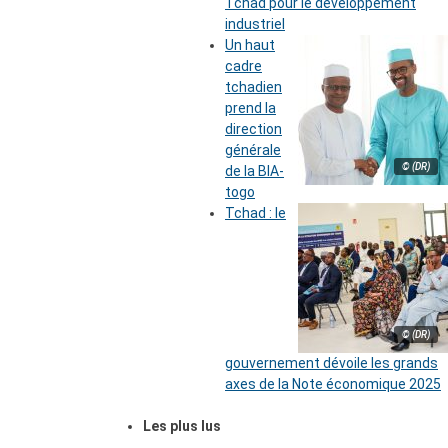
Tchad pour le développement
industriel
Un haut
cadre
tchadien
prend la
direction
générale
© (DR)
de la BIA-
togo
Tchad : le
© (DR)
gouvernement dévoile les grands
axes de la Note économique 2025
Les plus lus