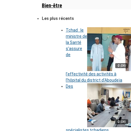
Bien-être
Les plus récents
Tchad : le
ministre de
la Santé
s’assure
de
© (DR)
l’effectivité des activités à
l’hôpital du district d’Aboudeïa
Des
© (DR)
spécialistes tchadiens,