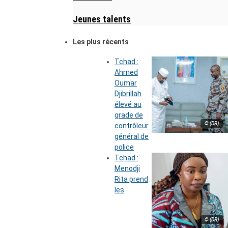
Jeunes talents
Les plus récents
Tchad :
Ahmed
Oumar
Djibrillah
élevé au
grade de
© (DR)
contrôleur
général de
police
Tchad :
Menodji
Rita prend
les
© (DR)