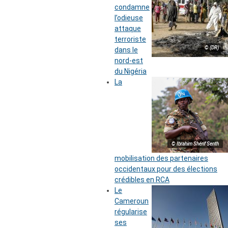
condamne
l’odieuse
attaque
terroriste
© (DR)
dans le
nord-est
du Nigéria
La
© Ibrahim Shérif Senth
mobilisation des partenaires
occidentaux pour des élections
crédibles en RCA
Le
Cameroun
régularise
ses