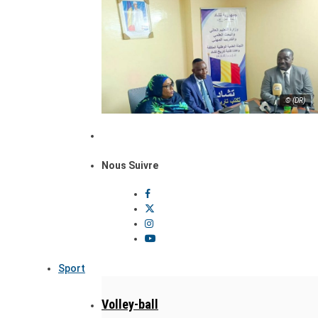
© (DR)
Nous Suivre
Sport
Volley-ball