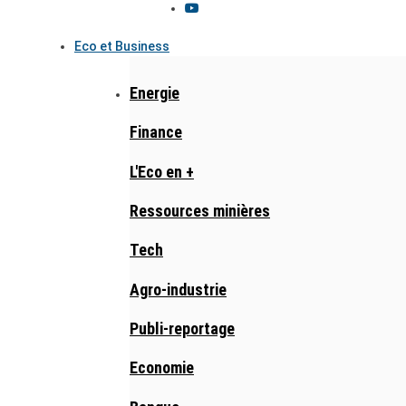
Eco et Business
Energie
Finance
L'Eco en +
Ressources minières
Tech
Agro-industrie
Publi-reportage
Economie