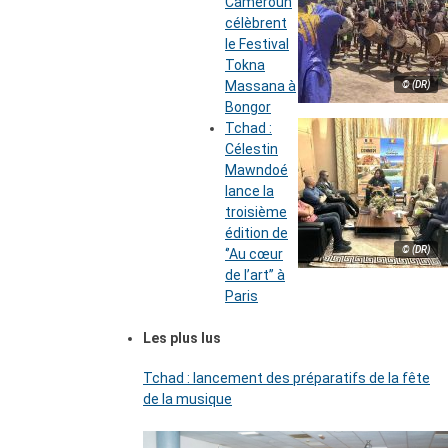
Cameroun
célèbrent
le Festival
Tokna
Massana à
© (DR)
Bongor
Tchad :
Célestin
Mawndoé
lance la
troisième
édition de
© (DR)
‘’Au cœur
de l’art’’ à
Paris
Les plus lus
Tchad : lancement des préparatifs de la fête
de la musique