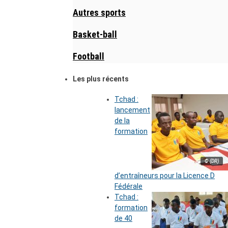
Autres sports
Basket-ball
Football
Les plus récents
Tchad :
lancement
de la
formation
© (DR)
d’entraîneurs pour la Licence D
Fédérale
Tchad :
formation
de 40