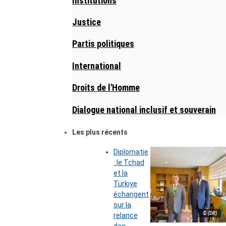
Institutions
Justice
Partis politiques
International
Droits de l'Homme
Dialogue national inclusif et souverain
Les plus récents
Diplomatie
: le Tchad
et la
Türkiye
échangent
sur la
© (DR)
relance