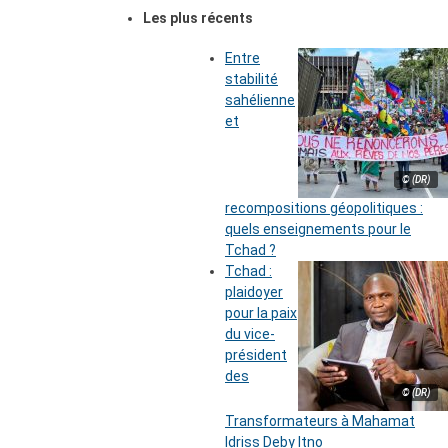
Les plus récents
Entre
stabilité
sahélienne
et
© (DR)
recompositions géopolitiques :
quels enseignements pour le
Tchad ?
Tchad :
plaidoyer
pour la paix
du vice-
président
des
© (DR)
Transformateurs à Mahamat
Idriss Deby Itno