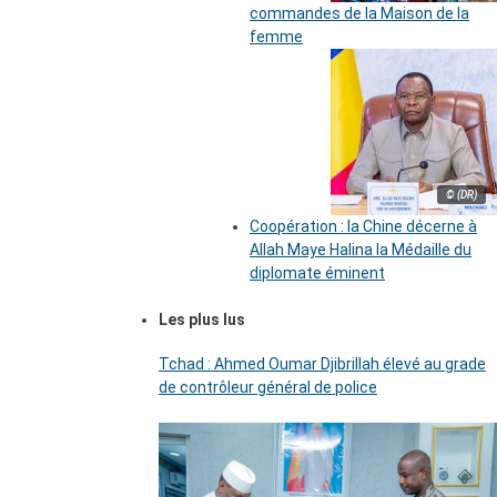
commandes de la Maison de la
femme
© (DR)
Coopération : la Chine décerne à
Allah Maye Halina la Médaille du
diplomate éminent
Les plus lus
Tchad : Ahmed Oumar Djibrillah élevé au grade
de contrôleur général de police