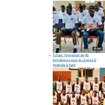
© (DR)
Tchad : formation de 40
entraîneurs pour la Licence D
fédérale à Sarh