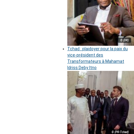
© (DR)
Tchad : plaidoyer pour la paix du
vice-président des
Transformateurs à Mahamat
Idriss Deby Itno
© (PR-Tchad)