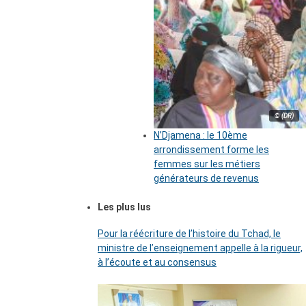
© (DR)
N’Djamena : le 10ème
arrondissement forme les
femmes sur les métiers
générateurs de revenus
Les plus lus
Pour la réécriture de l’histoire du Tchad, le
ministre de l’enseignement appelle à la rigueur,
à l’écoute et au consensus