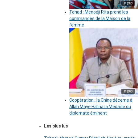
© (DR)
Tchad : Menodji Rita prend les
commandes de la Maison de la
femme
© (DR)
Coopération : la Chine décerne à
Allah Maye Halina la Médaille du
diplomate éminent
Les plus lus