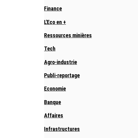
Finance
L'Eco en +
Ressources minières
Tech
Agro-industrie
Publi-reportage
Economie
Banque
Affaires
Infrastructures