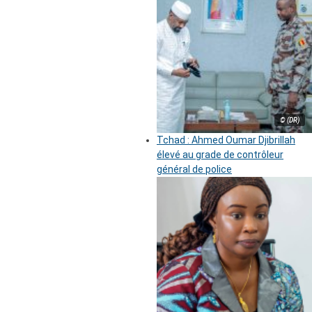
© (DR)
Tchad : Ahmed Oumar Djibrillah
élevé au grade de contrôleur
général de police