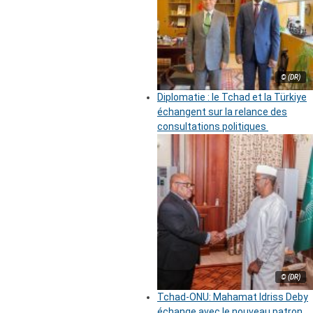
© (DR)
Diplomatie : le Tchad et la Türkiye
échangent sur la relance des
consultations politiques
© (DR)
Tchad-ONU: Mahamat Idriss Deby
échange avec le nouveau patron