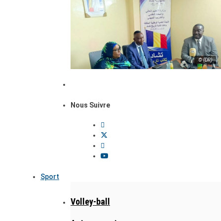
© (DR)
Nous Suivre
Sport
Volley-ball