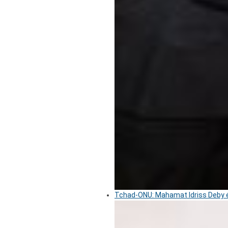
Tchad-ONU: Mahamat Idriss Deby é