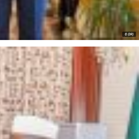
© (DR)