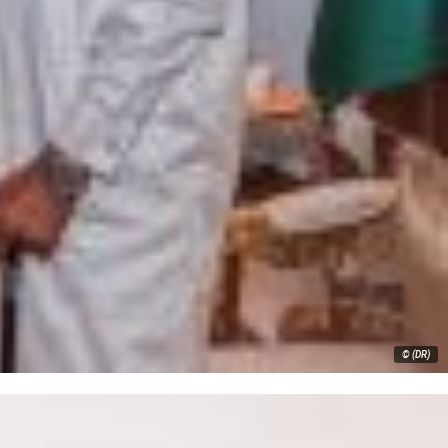
© (DR)