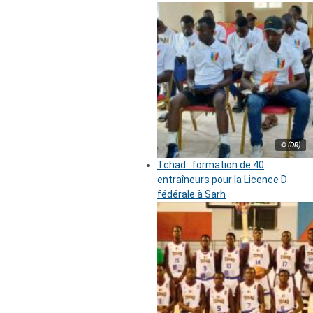
© (DR)
Tchad : formation de 40
entraîneurs pour la Licence D
fédérale à Sarh