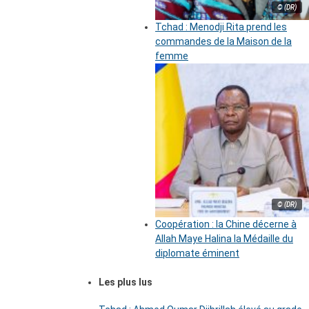
© (DR)
Tchad : Menodji Rita prend les
commandes de la Maison de la
femme
© (DR)
Coopération : la Chine décerne à
Allah Maye Halina la Médaille du
diplomate éminent
Les plus lus