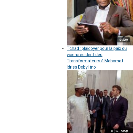
© (DR)
Tchad : plaidoyer pour la paix du
vice-président des
Transformateurs à Mahamat
Idriss Deby Itno
© (PR-Tchad)