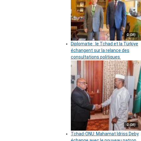
© (DR)
Diplomatie : le Tchad et la Türkiye
échangent sur la relance des
consultations politiques
© (DR)
Tchad-ONU: Mahamat Idriss Deby
échange avec le nouveau patron