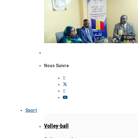
© (DR)
Nous Suivre
Sport
Volley-ball