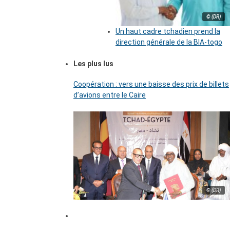
© (DR)
Un haut cadre tchadien prend la
direction générale de la BIA-togo
Les plus lus
Coopération : vers une baisse des prix de billets
d’avions entre le Caire
© (DR)