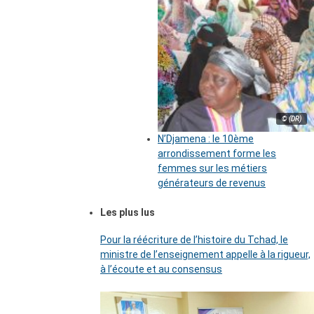
© (DR)
N’Djamena : le 10ème
arrondissement forme les
femmes sur les métiers
générateurs de revenus
Les plus lus
Pour la réécriture de l’histoire du Tchad, le
ministre de l’enseignement appelle à la rigueur,
à l’écoute et au consensus