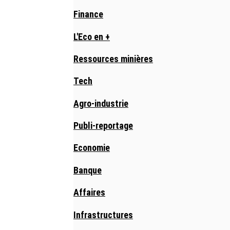
Finance
L'Eco en +
Ressources minières
Tech
Agro-industrie
Publi-reportage
Economie
Banque
Affaires
Infrastructures