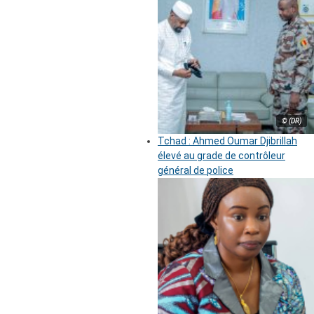
© (DR)
Tchad : Ahmed Oumar Djibrillah
élevé au grade de contrôleur
général de police