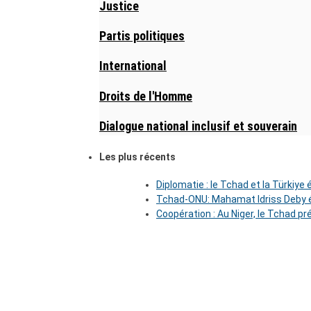
Justice
Partis politiques
International
Droits de l'Homme
Dialogue national inclusif et souverain
Les plus récents
Diplomatie : le Tchad et la Türkiye
Tchad-ONU: Mahamat Idriss Deby é
Coopération : Au Niger, le Tchad pr