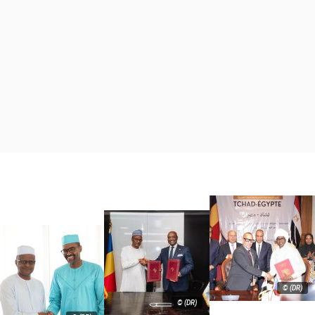
© (DR)
© (DR)