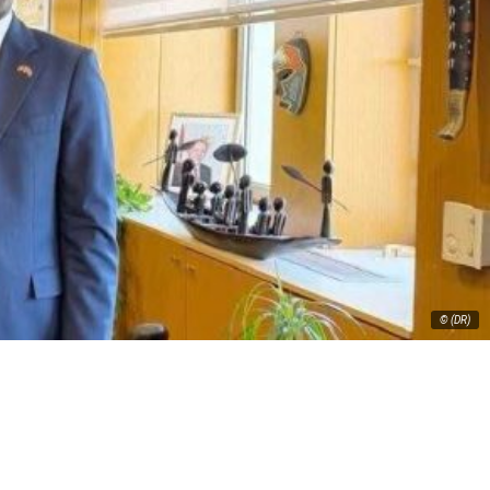
© (DR)