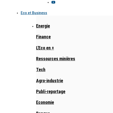
Eco et Business
Energie
Finance
L'Eco en +
Ressources minières
Tech
Agro-industrie
Publi-reportage
Economie