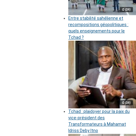
© (DR)
Entre stabilité sahélienne et
recompositions géopolitiques :
quels enseignements pour le
Tchad ?
© (DR)
Tchad : plaidoyer pour la paix du
vice-président des
Transformateurs à Mahamat
Idriss Deby Itno