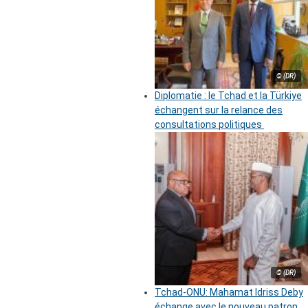
© (DR)
Diplomatie : le Tchad et la Türkiye
échangent sur la relance des
consultations politiques
© (DR)
Tchad-ONU: Mahamat Idriss Deby
échange avec le nouveau patron