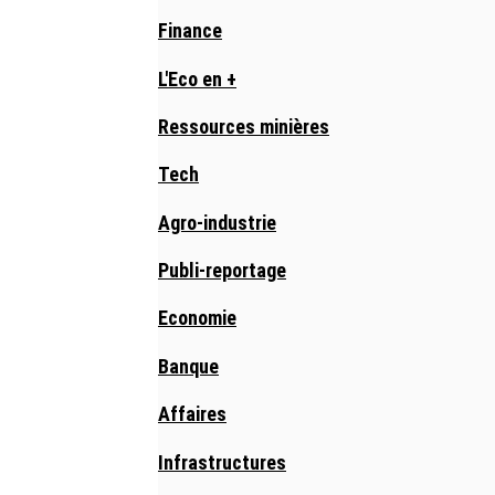
Finance
L'Eco en +
Ressources minières
Tech
Agro-industrie
Publi-reportage
Economie
Banque
Affaires
Infrastructures