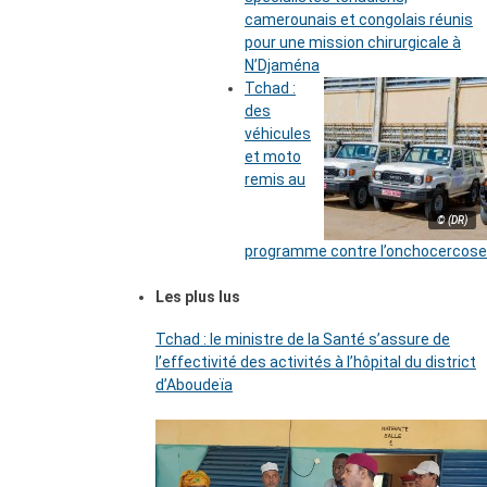
camerounais et congolais réunis
pour une mission chirurgicale à
N’Djaména
Tchad :
des
véhicules
et moto
remis au
© (DR)
programme contre l’onchocercose
Les plus lus
Tchad : le ministre de la Santé s’assure de
l’effectivité des activités à l’hôpital du district
d’Aboudeïa