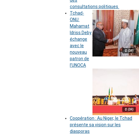
des
consultations politiques
Tchad-
ONU:
Mahamat
Idriss Deby
échange
avec le
© (DR)
nouveau
patron de
l’UNOCA
© (DR)
Coopération : Au Niger, le Tchad
présente sa vision sur les
diasporas