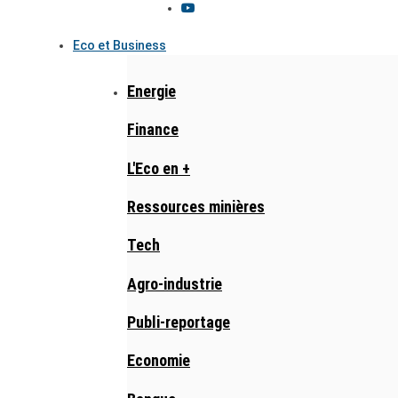
Eco et Business
Energie
Finance
L'Eco en +
Ressources minières
Tech
Agro-industrie
Publi-reportage
Economie