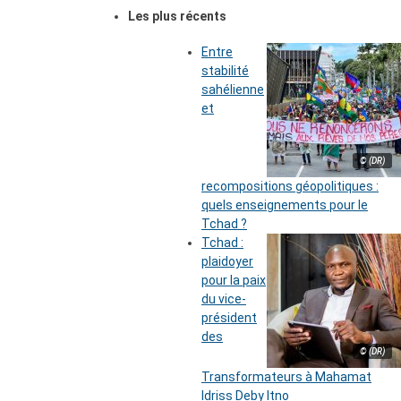
Les plus récents
Entre
stabilité
sahélienne
et
© (DR)
recompositions géopolitiques :
quels enseignements pour le
Tchad ?
Tchad :
plaidoyer
pour la paix
du vice-
président
des
© (DR)
Transformateurs à Mahamat
Idriss Deby Itno