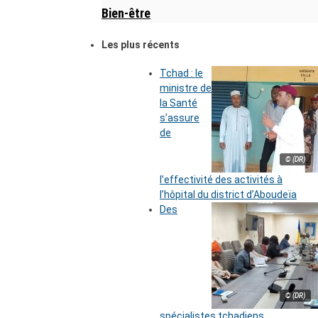
Bien-être
Les plus récents
Tchad : le
ministre de
la Santé
s’assure
de
© (DR)
l’effectivité des activités à
l’hôpital du district d’Aboudeïa
Des
© (DR)
spécialistes tchadiens,