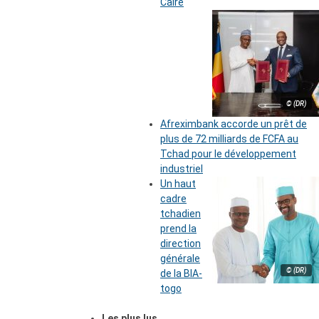
Caire
© (DR)
Afreximbank accorde un prêt de
plus de 72 milliards de FCFA au
Tchad pour le développement
industriel
Un haut
cadre
tchadien
prend la
direction
générale
© (DR)
de la BIA-
togo
Les plus lus