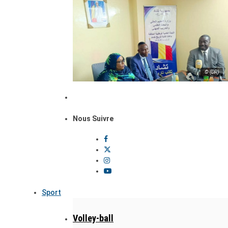
© (DR)
Nous Suivre
Sport
Volley-ball