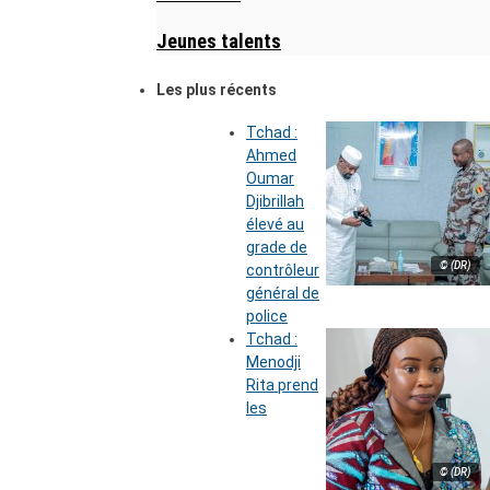
Jeunes talents
Les plus récents
Tchad :
Ahmed
Oumar
Djibrillah
élevé au
grade de
© (DR)
contrôleur
général de
police
Tchad :
Menodji
Rita prend
les
© (DR)