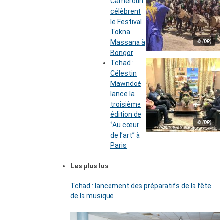
Cameroun
célèbrent
le Festival
Tokna
Massana à
© (DR)
Bongor
Tchad :
Célestin
Mawndoé
lance la
troisième
édition de
© (DR)
‘’Au cœur
de l’art’’ à
Paris
Les plus lus
Tchad : lancement des préparatifs de la fête
de la musique