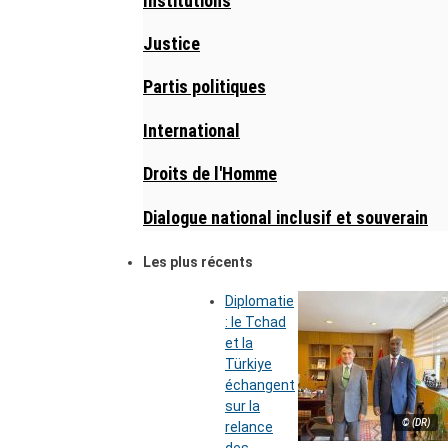
Institutions
Justice
Partis politiques
International
Droits de l'Homme
Dialogue national inclusif et souverain
Les plus récents
Diplomatie
: le Tchad
et la
Türkiye
échangent
sur la
© (DR)
relance