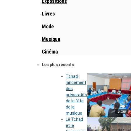
Expositions
Livres
Mode
Musique
Cinéma
Les plus récents
Tchad :
lancement
des
préparatifs
de la fête
de la
© (DR)
musique
Le Tchad
et le