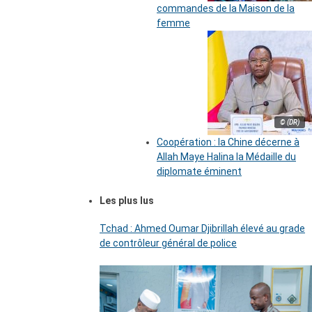
commandes de la Maison de la
femme
© (DR)
Coopération : la Chine décerne à
Allah Maye Halina la Médaille du
diplomate éminent
Les plus lus
Tchad : Ahmed Oumar Djibrillah élevé au grade
de contrôleur général de police