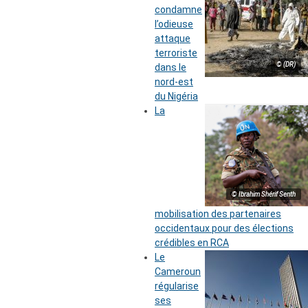
condamne
l’odieuse
attaque
terroriste
© (DR)
dans le
nord-est
du Nigéria
La
© Ibrahim Shérif Senth
mobilisation des partenaires
occidentaux pour des élections
crédibles en RCA
Le
Cameroun
régularise
ses