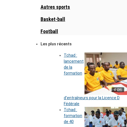
Autres sports
Basket-ball
Football
Les plus récents
Tchad :
lancement
de la
formation
© (DR)
d’entraîneurs pour la Licence D
Fédérale
Tchad :
formation
de 40