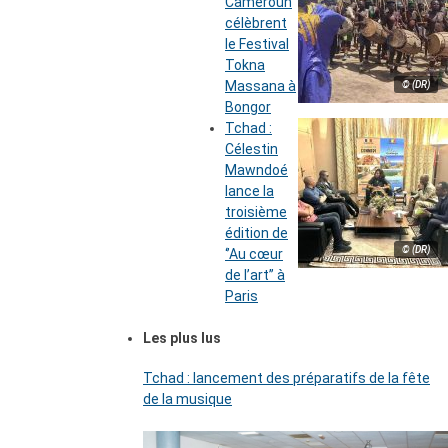
Cameroun
célèbrent
le Festival
Tokna
Massana à
© (DR)
Bongor
Tchad :
Célestin
Mawndoé
lance la
troisième
édition de
© (DR)
‘’Au cœur
de l’art’’ à
Paris
Les plus lus
Tchad : lancement des préparatifs de la fête
de la musique