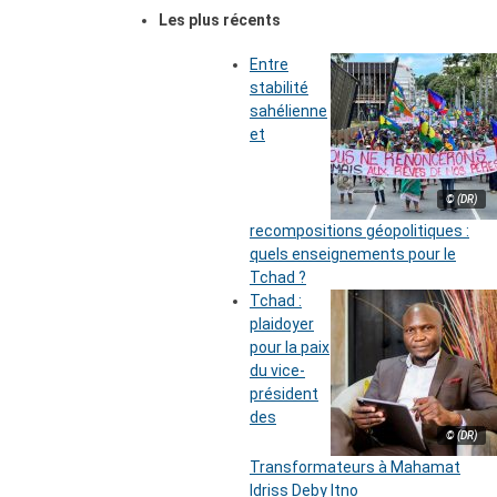
Les plus récents
Entre
stabilité
sahélienne
et
© (DR)
recompositions géopolitiques :
quels enseignements pour le
Tchad ?
Tchad :
plaidoyer
pour la paix
du vice-
président
des
© (DR)
Transformateurs à Mahamat
Idriss Deby Itno