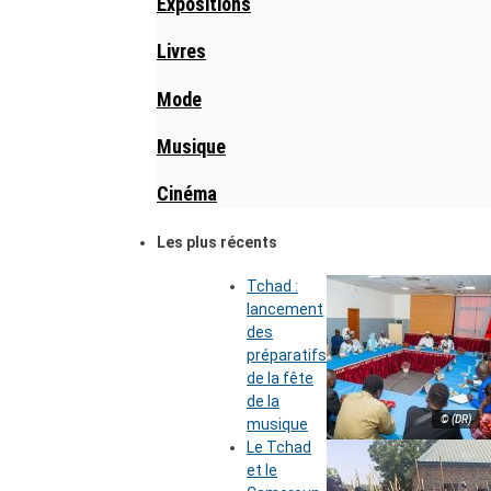
Expositions
Livres
Mode
Musique
Cinéma
Les plus récents
Tchad :
lancement
des
préparatifs
de la fête
de la
© (DR)
musique
Le Tchad
et le