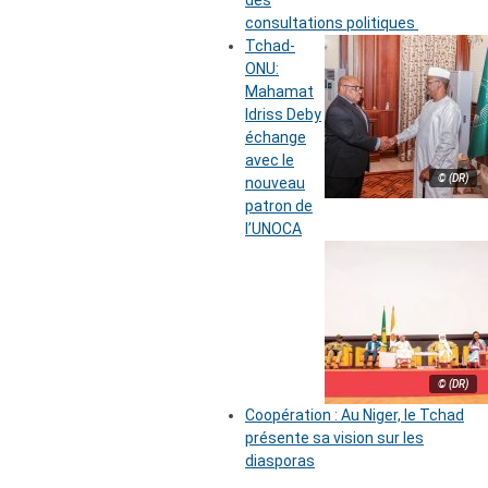
des
consultations politiques
Tchad-
ONU:
Mahamat
Idriss Deby
échange
avec le
© (DR)
nouveau
patron de
l’UNOCA
© (DR)
Coopération : Au Niger, le Tchad
présente sa vision sur les
diasporas