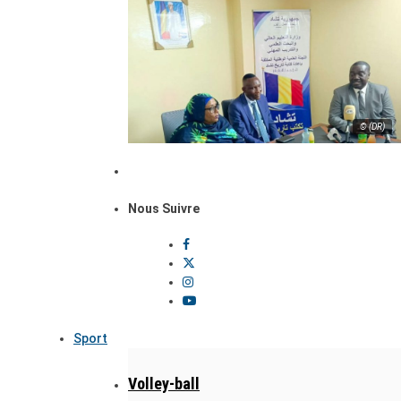
© (DR)
Nous Suivre
Sport
Volley-ball