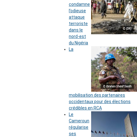
condamne
l’odieuse
attaque
terroriste
© (DR)
dans le
nord-est
du Nigéria
La
© Ibrahim Shérif Senth
mobilisation des partenaires
occidentaux pour des élections
crédibles en RCA
Le
Cameroun
régularise
ses