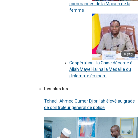
commandes de la Maison de la
femme
© (DR)
Coopération : la Chine décerne à
Allah Maye Halina la Médaille du
diplomate éminent
Les plus lus
Tchad : Ahmed Oumar Djibrillah élevé au grade
de contrôleur général de police