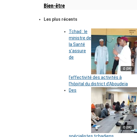
Bien-être
Les plus récents
Tchad : le
ministre de
la Santé
s’assure
de
© (DR)
l’effectivité des activités à
l’hôpital du district d’Aboudeïa
Des
© (DR)
spécialistes tchadiens,