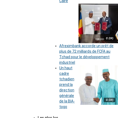
Caire
© (DR)
Afreximbank accorde un prêt de
plus de 72 milliards de FCFA au
Tchad pour le développement
industriel
Un haut
cadre
tchadien
prend la
direction
générale
© (DR)
de la BIA-
togo
Les plus lus