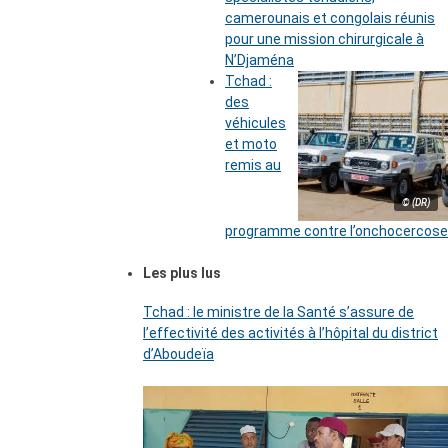
camerounais et congolais réunis
pour une mission chirurgicale à
N’Djaména
Tchad :
des
véhicules
et moto
remis au
© (DR)
programme contre l’onchocercose
Les plus lus
Tchad : le ministre de la Santé s’assure de
l’effectivité des activités à l’hôpital du district
d’Aboudeïa