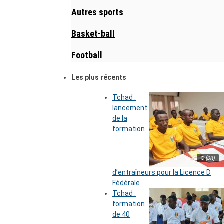
Autres sports
Basket-ball
Football
Les plus récents
Tchad :
lancement
de la
formation
© (DR)
d’entraîneurs pour la Licence D
Fédérale
Tchad :
formation
de 40