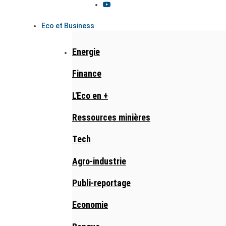
Eco et Business
Energie
Finance
L'Eco en +
Ressources minières
Tech
Agro-industrie
Publi-reportage
Economie