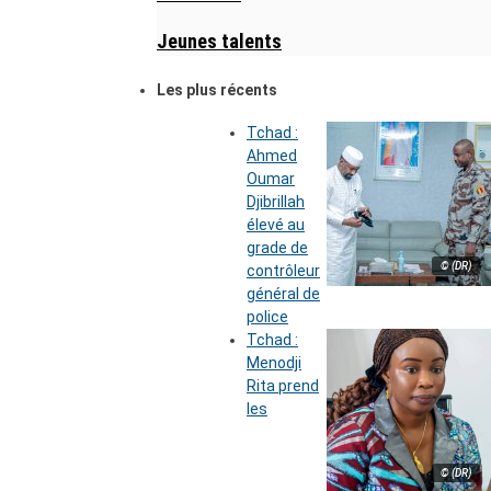
Jeunes talents
Les plus récents
Tchad :
Ahmed
Oumar
Djibrillah
élevé au
grade de
© (DR)
contrôleur
général de
police
Tchad :
Menodji
Rita prend
les
© (DR)