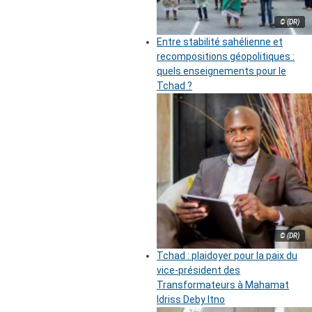
© (DR)
Entre stabilité sahélienne et
recompositions géopolitiques :
quels enseignements pour le
Tchad ?
© (DR)
Tchad : plaidoyer pour la paix du
vice-président des
Transformateurs à Mahamat
Idriss Deby Itno