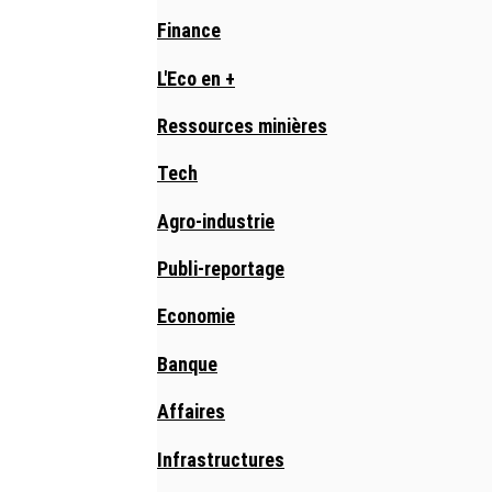
Finance
L'Eco en +
Ressources minières
Tech
Agro-industrie
Publi-reportage
Economie
Banque
Affaires
Infrastructures