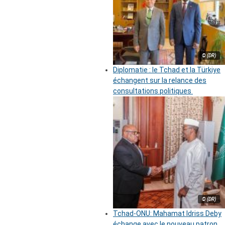
© (DR)
Diplomatie : le Tchad et la Türkiye
échangent sur la relance des
consultations politiques
© (DR)
Tchad-ONU: Mahamat Idriss Deby
échange avec le nouveau patron