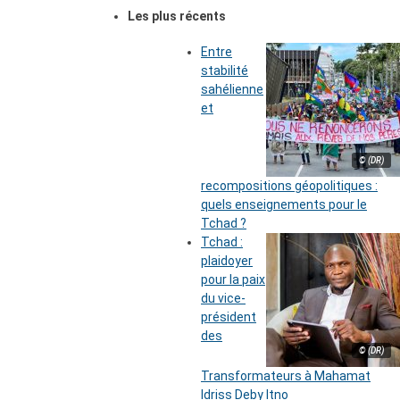
Les plus récents
Entre
stabilité
sahélienne
et
© (DR)
recompositions géopolitiques :
quels enseignements pour le
Tchad ?
Tchad :
plaidoyer
pour la paix
du vice-
président
des
© (DR)
Transformateurs à Mahamat
Idriss Deby Itno