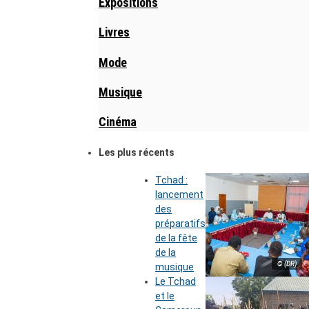
Expositions
Livres
Mode
Musique
Cinéma
Les plus récents
Tchad :
lancement
des
préparatifs
de la fête
de la
© (DR)
musique
Le Tchad
et le