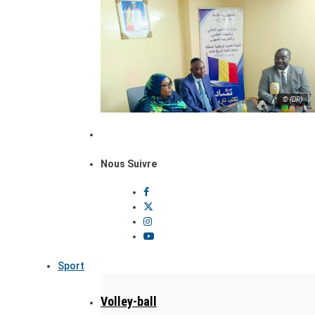
© (DR)
Nous Suivre
Sport
Volley-ball