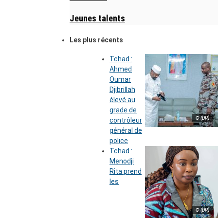
Jeunes talents
Les plus récents
Tchad :
Ahmed
Oumar
Djibrillah
élevé au
grade de
© (DR)
contrôleur
général de
police
Tchad :
Menodji
Rita prend
les
© (DR)