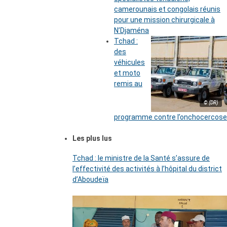
camerounais et congolais réunis
pour une mission chirurgicale à
N’Djaména
Tchad :
des
véhicules
et moto
remis au
© (DR)
programme contre l’onchocercose
Les plus lus
Tchad : le ministre de la Santé s’assure de
l’effectivité des activités à l’hôpital du district
d’Aboudeïa