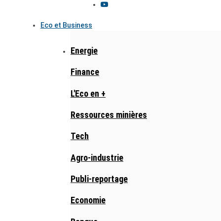
Eco et Business
Energie
Finance
L'Eco en +
Ressources minières
Tech
Agro-industrie
Publi-reportage
Economie