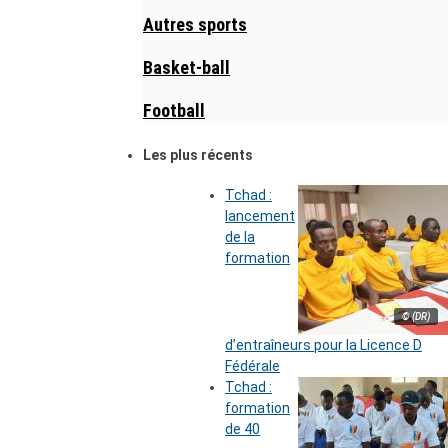
Autres sports
Basket-ball
Football
Les plus récents
Tchad :
lancement
de la
formation
© (DR)
d’entraîneurs pour la Licence D
Fédérale
Tchad :
formation
de 40