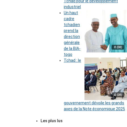
Tchad pour le développement
industriel
Un haut
cadre
tchadien
prend la
direction
générale
© (DR)
de la BIA-
togo
Tchad : le
© (DR)
gouvernement dévoile les grands
axes de la Note économique 2025
Les plus lus