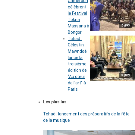
Cameroun
célèbrent
le Festival
Tokna
Massana à
© (DR)
Bongor
Tchad :
Célestin
Mawndoé
lance la
troisième
édition de
© (DR)
‘’Au cœur
de l’art’’ à
Paris
Les plus lus
Tchad : lancement des préparatifs de la fête
de la musique