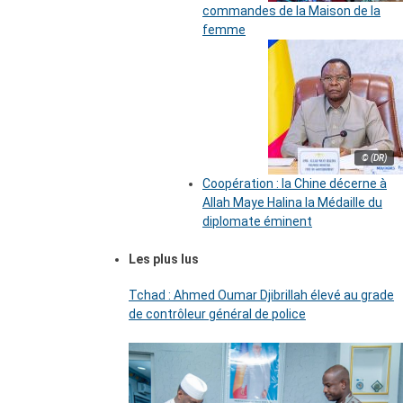
commandes de la Maison de la
femme
© (DR)
Coopération : la Chine décerne à
Allah Maye Halina la Médaille du
diplomate éminent
Les plus lus
Tchad : Ahmed Oumar Djibrillah élevé au grade
de contrôleur général de police