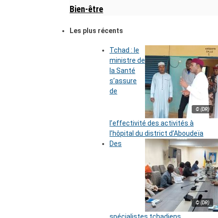
Bien-être
Les plus récents
Tchad : le
ministre de
la Santé
s’assure
de
© (DR)
l’effectivité des activités à
l’hôpital du district d’Aboudeïa
Des
© (DR)
spécialistes tchadiens,