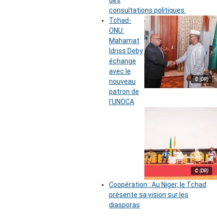
des
consultations politiques
Tchad-
ONU:
Mahamat
Idriss Deby
échange
avec le
© (DR)
nouveau
patron de
l’UNOCA
© (DR)
Coopération : Au Niger, le Tchad
présente sa vision sur les
diasporas