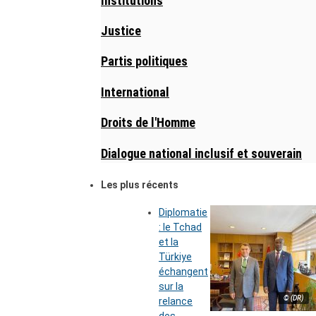
Institutions
Justice
Partis politiques
International
Droits de l'Homme
Dialogue national inclusif et souverain
Les plus récents
Diplomatie
: le Tchad
et la
Türkiye
échangent
sur la
© (DR)
relance