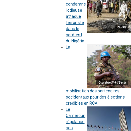
condamne
l’odieuse
attaque
terroriste
© (DR)
dans le
nord-est
du Nigéria
La
© Ibrahim Shérif Senth
mobilisation des partenaires
occidentaux pour des élections
crédibles en RCA
Le
Cameroun
régularise
ses