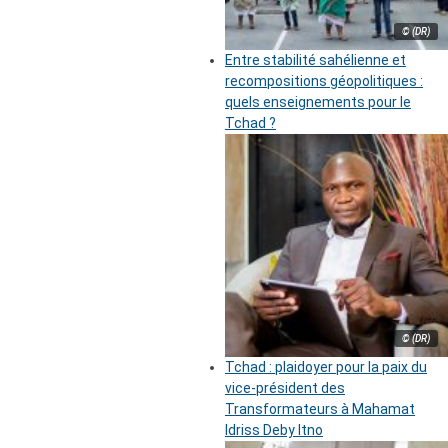
© (DR)
Entre stabilité sahélienne et
recompositions géopolitiques :
quels enseignements pour le
Tchad ?
© (DR)
Tchad : plaidoyer pour la paix du
vice-président des
Transformateurs à Mahamat
Idriss Deby Itno