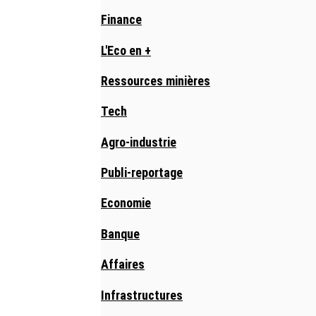
Finance
L'Eco en +
Ressources minières
Tech
Agro-industrie
Publi-reportage
Economie
Banque
Affaires
Infrastructures