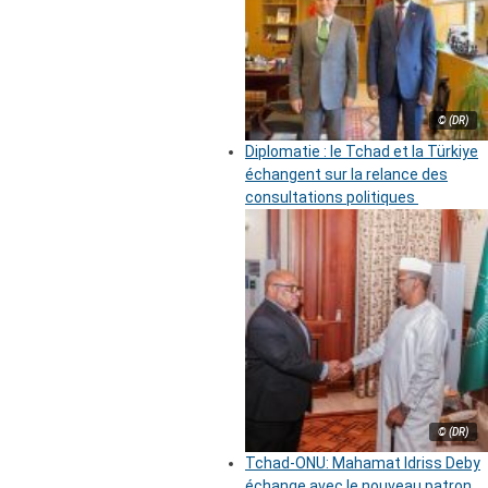
© (DR)
Diplomatie : le Tchad et la Türkiye
échangent sur la relance des
consultations politiques
© (DR)
Tchad-ONU: Mahamat Idriss Deby
échange avec le nouveau patron