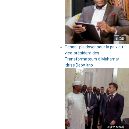
© (DR)
Tchad : plaidoyer pour la paix du
vice-président des
Transformateurs à Mahamat
Idriss Deby Itno
© (PR-Tchad)