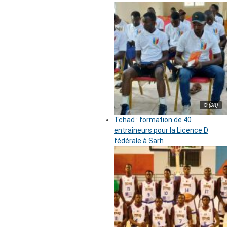
© (DR)
Tchad : formation de 40
entraîneurs pour la Licence D
fédérale à Sarh