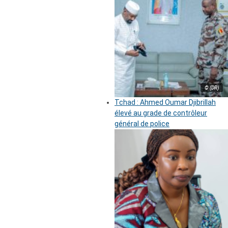
© (DR)
Tchad : Ahmed Oumar Djibrillah
élevé au grade de contrôleur
général de police