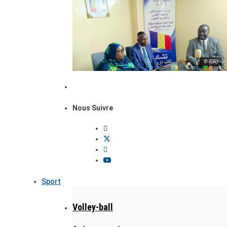
© (DR)
Nous Suivre
Sport
Volley-ball