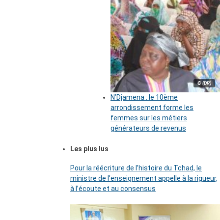
© (DR)
N’Djamena : le 10ème
arrondissement forme les
femmes sur les métiers
générateurs de revenus
Les plus lus
Pour la réécriture de l’histoire du Tchad, le
ministre de l’enseignement appelle à la rigueur,
à l’écoute et au consensus