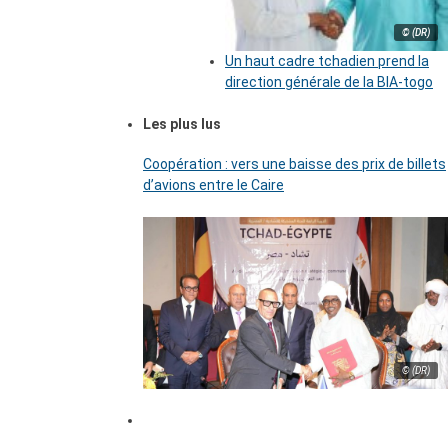
© (DR)
Un haut cadre tchadien prend la
direction générale de la BIA-togo
Les plus lus
Coopération : vers une baisse des prix de billets
d’avions entre le Caire
© (DR)