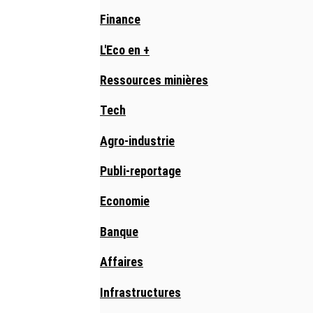
Finance
L'Eco en +
Ressources minières
Tech
Agro-industrie
Publi-reportage
Economie
Banque
Affaires
Infrastructures