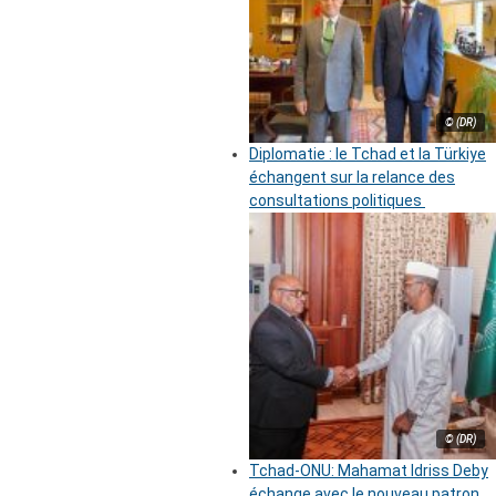
© (DR)
Diplomatie : le Tchad et la Türkiye
échangent sur la relance des
consultations politiques
© (DR)
Tchad-ONU: Mahamat Idriss Deby
échange avec le nouveau patron