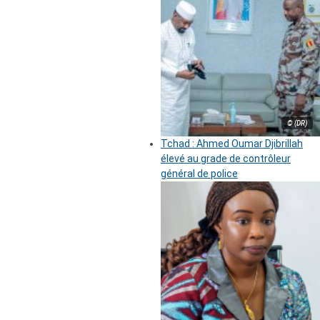
© (DR)
Tchad : Ahmed Oumar Djibrillah
élevé au grade de contrôleur
général de police