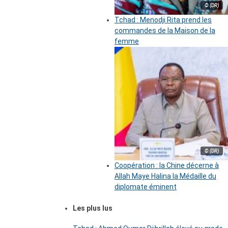
© (DR)
Tchad : Menodji Rita prend les
commandes de la Maison de la
femme
© (DR)
Coopération : la Chine décerne à
Allah Maye Halina la Médaille du
diplomate éminent
Les plus lus