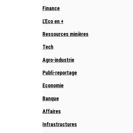
Finance
L'Eco en +
Ressources minières
Tech
Agro-industrie
Publi-reportage
Economie
Banque
Affaires
Infrastructures