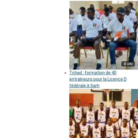
© (DR)
Tchad : formation de 40
entraîneurs pour la Licence D
fédérale à Sarh