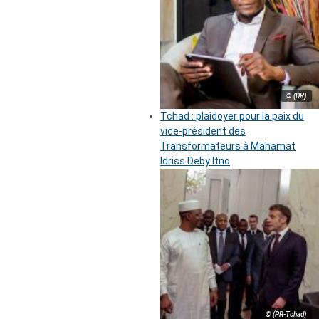
© (DR)
Tchad : plaidoyer pour la paix du
vice-président des
Transformateurs à Mahamat
Idriss Deby Itno
© (PR-Tchad)