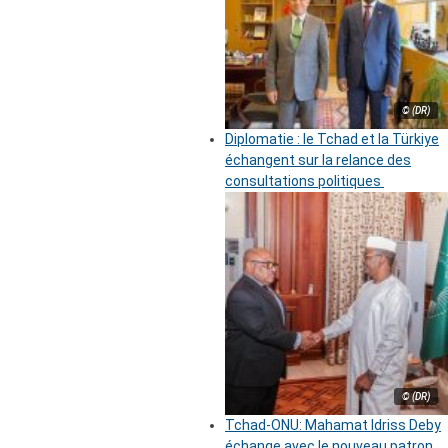
© (DR)
Diplomatie : le Tchad et la Türkiye
échangent sur la relance des
consultations politiques
© (DR)
Tchad-ONU: Mahamat Idriss Deby
échange avec le nouveau patron