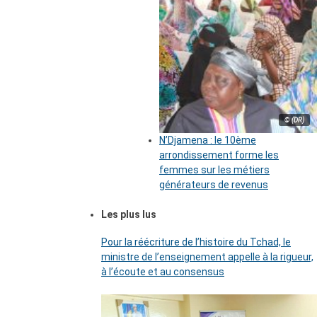
© (DR)
N’Djamena : le 10ème
arrondissement forme les
femmes sur les métiers
générateurs de revenus
Les plus lus
Pour la réécriture de l’histoire du Tchad, le
ministre de l’enseignement appelle à la rigueur,
à l’écoute et au consensus