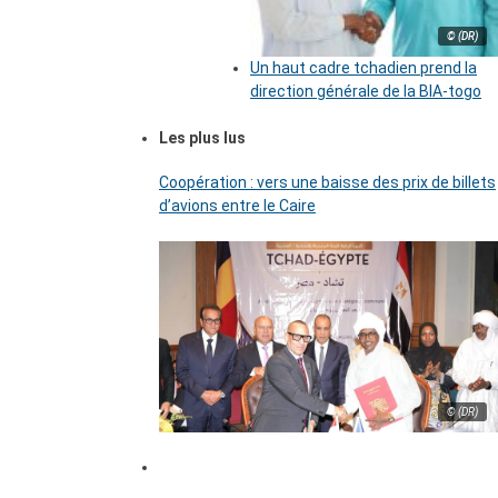
© (DR)
Un haut cadre tchadien prend la
direction générale de la BIA-togo
Les plus lus
Coopération : vers une baisse des prix de billets
d’avions entre le Caire
© (DR)