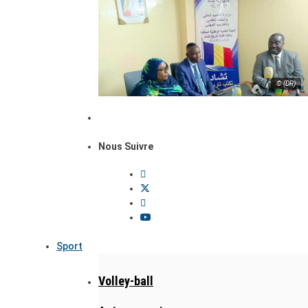
© (DR)
Nous Suivre
Sport
Volley-ball