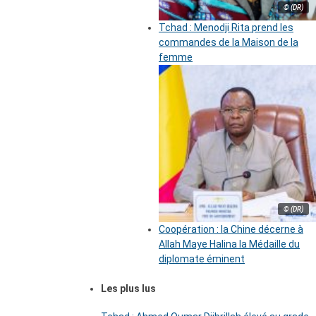
© (DR)
Tchad : Menodji Rita prend les
commandes de la Maison de la
femme
© (DR)
Coopération : la Chine décerne à
Allah Maye Halina la Médaille du
diplomate éminent
Les plus lus