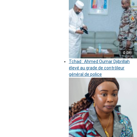
© (DR)
Tchad : Ahmed Oumar Djibrillah
élevé au grade de contrôleur
général de police