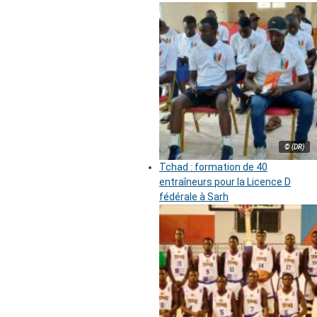
© (DR)
Tchad : formation de 40
entraîneurs pour la Licence D
fédérale à Sarh