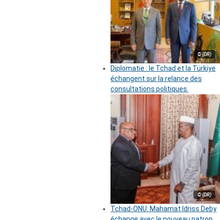
© (DR)
Diplomatie : le Tchad et la Türkiye
échangent sur la relance des
consultations politiques
© (DR)
Tchad-ONU: Mahamat Idriss Deby
échange avec le nouveau patron