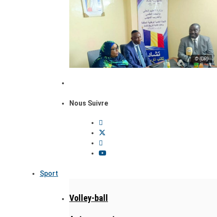
© (DR)
Nous Suivre
Sport
Volley-ball