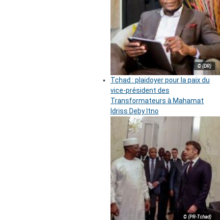
© (DR)
Tchad : plaidoyer pour la paix du
vice-président des
Transformateurs à Mahamat
Idriss Deby Itno
© (PR-Tchad)