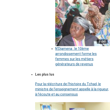
© (DR)
N’Djamena : le 10ème
arrondissement forme les
femmes sur les métiers
générateurs de revenus
Les plus lus
Pour la réécriture de l’histoire du Tchad, le
ministre de l’enseignement appelle à la rigueur,
à l’écoute et au consensus