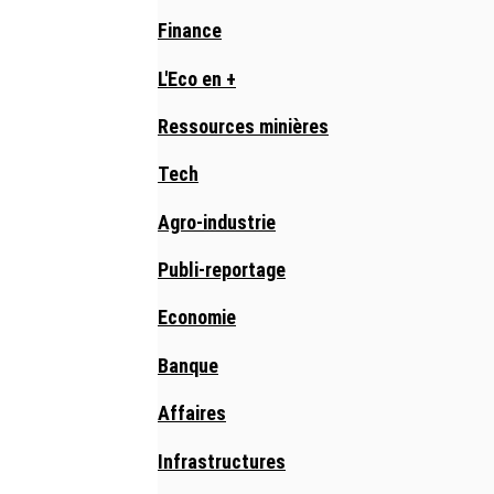
Finance
L'Eco en +
Ressources minières
Tech
Agro-industrie
Publi-reportage
Economie
Banque
Affaires
Infrastructures