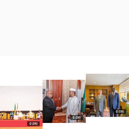
© (DR)
© (DR)
© (DR)