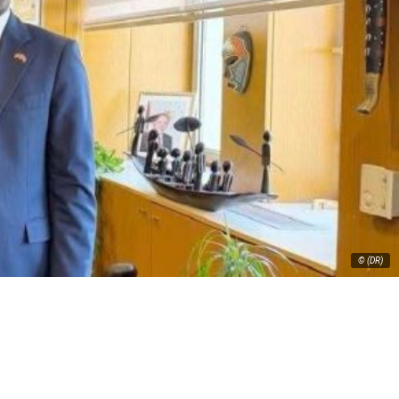
© (DR)