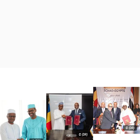
© (DR)
© (DR)