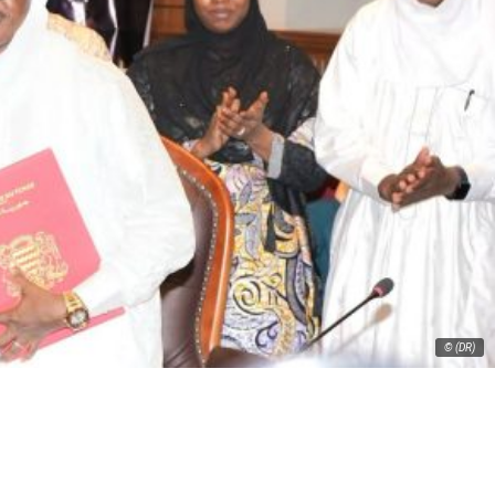
© (DR)