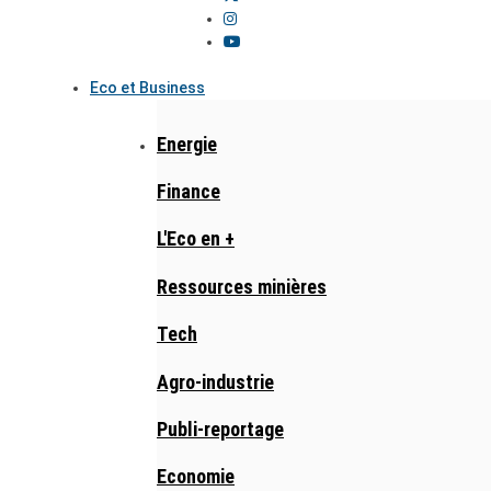
Eco et Business
Energie
Finance
L'Eco en +
Ressources minières
Tech
Agro-industrie
Publi-reportage
Economie