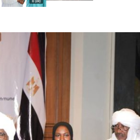
© (DR)