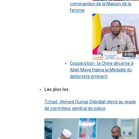
commandes de la Maison de la
femme
© (DR)
Coopération : la Chine décerne à
Allah Maye Halina la Médaille du
diplomate éminent
Les plus lus
Tchad : Ahmed Oumar Djibrillah élevé au grade
de contrôleur général de police