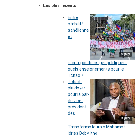
Les plus récents
Entre
stabilité
sahélienne
et
© (DR)
recompositions géopolitiques :
quels enseignements pour le
Tchad ?
Tchad :
plaidoyer
pour la paix
du vice-
président
des
© (DR)
Transformateurs à Mahamat
Idriss Deby Itno