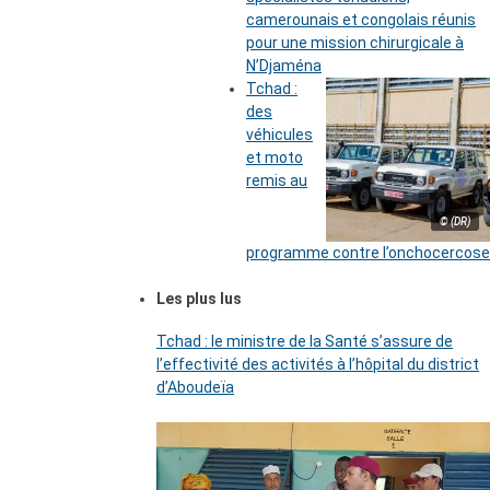
camerounais et congolais réunis
pour une mission chirurgicale à
N’Djaména
Tchad :
des
véhicules
et moto
remis au
© (DR)
programme contre l’onchocercose
Les plus lus
Tchad : le ministre de la Santé s’assure de
l’effectivité des activités à l’hôpital du district
d’Aboudeïa