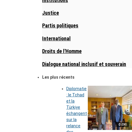
Institutions
Justice
Partis politiques
International
Droits de l'Homme
Dialogue national inclusif et souverain
Les plus récents
Diplomatie
: le Tchad
et la
Türkiye
échangent
sur la
© (DR)
relance