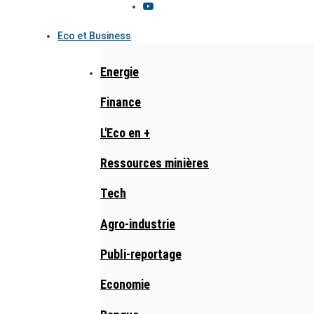
Eco et Business
Energie
Finance
L'Eco en +
Ressources minières
Tech
Agro-industrie
Publi-reportage
Economie