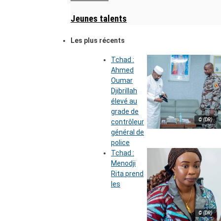
Jeunes talents
Les plus récents
Tchad :
Ahmed
Oumar
Djibrillah
élevé au
grade de
© (DR)
contrôleur
général de
police
Tchad :
Menodji
Rita prend
les
© (DR)