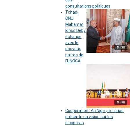
des
consultations politiques
Tchad-
ONU:
Mahamat
Idriss Deby
échange
avec le
© (DR)
nouveau
patron de
l’UNOCA
© (DR)
Coopération : Au Niger, le Tchad
présente sa vision sur les
diasporas