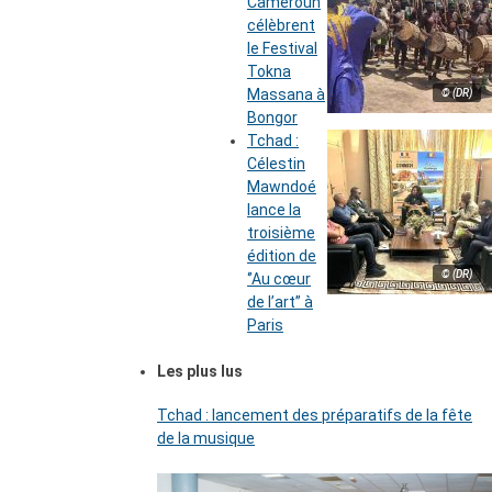
Cameroun
célèbrent
le Festival
Tokna
Massana à
© (DR)
Bongor
Tchad :
Célestin
Mawndoé
lance la
troisième
édition de
© (DR)
‘’Au cœur
de l’art’’ à
Paris
Les plus lus
Tchad : lancement des préparatifs de la fête
de la musique