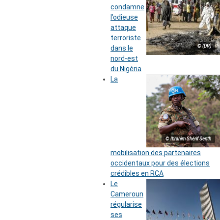
condamne
l’odieuse
attaque
terroriste
© (DR)
dans le
nord-est
du Nigéria
La
© Ibrahim Shérif Senth
mobilisation des partenaires
occidentaux pour des élections
crédibles en RCA
Le
Cameroun
régularise
ses