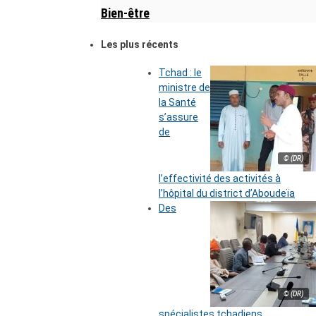
Bien-être
Les plus récents
Tchad : le
ministre de
la Santé
s’assure
de
© (DR)
l’effectivité des activités à
l’hôpital du district d’Aboudeïa
Des
© (DR)
spécialistes tchadiens,