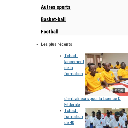
Autres sports
Basket-ball
Football
Les plus récents
Tchad :
lancement
de la
formation
© (DR)
d’entraîneurs pour la Licence D
Fédérale
Tchad :
formation
de 40