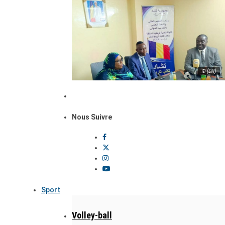
© (DR)
Nous Suivre
Sport
Volley-ball