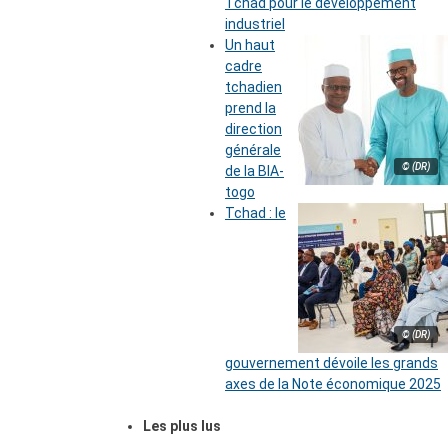
Tchad pour le développement
industriel
Un haut
cadre
tchadien
prend la
direction
générale
© (DR)
de la BIA-
togo
Tchad : le
© (DR)
gouvernement dévoile les grands
axes de la Note économique 2025
Les plus lus