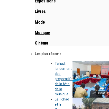
Expositions
Livres
Mode
Musique
Cinéma
Les plus récents
Tchad :
lancement
des
préparatifs
de la fête
de la
© (DR)
musique
Le Tchad
et le