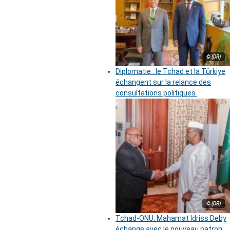
© (DR)
Diplomatie : le Tchad et la Türkiye
échangent sur la relance des
consultations politiques
© (DR)
Tchad-ONU: Mahamat Idriss Deby
échange avec le nouveau patron