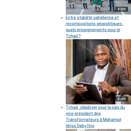
© (DR)
Entre stabilité sahélienne et
recompositions géopolitiques :
quels enseignements pour le
Tchad ?
© (DR)
Tchad : plaidoyer pour la paix du
vice-président des
Transformateurs à Mahamat
Idriss Deby Itno