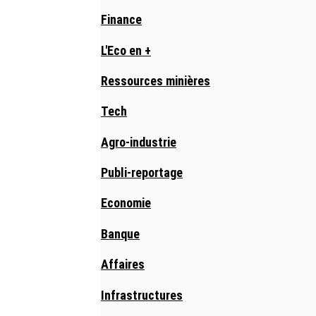
Finance
L'Eco en +
Ressources minières
Tech
Agro-industrie
Publi-reportage
Economie
Banque
Affaires
Infrastructures