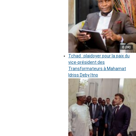
© (DR)
Tchad : plaidoyer pour la paix du
vice-président des
Transformateurs à Mahamat
Idriss Deby Itno