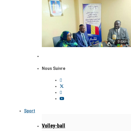
© (DR)
Nous Suivre
Sport
Volley-ball