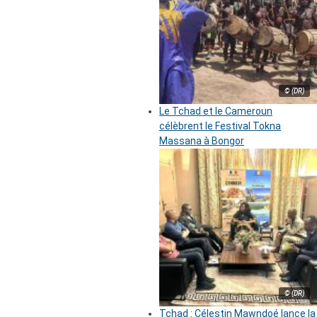
© (DR)
Le Tchad et le Cameroun
célèbrent le Festival Tokna
Massana à Bongor
© (DR)
Tchad : Célestin Mawndoé lance la