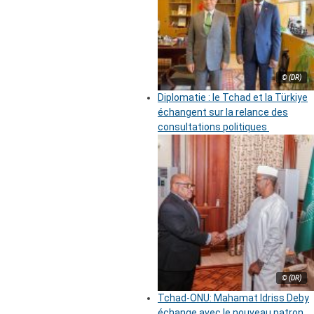
© (DR)
Diplomatie : le Tchad et la Türkiye
échangent sur la relance des
consultations politiques
© (DR)
Tchad-ONU: Mahamat Idriss Deby
échange avec le nouveau patron