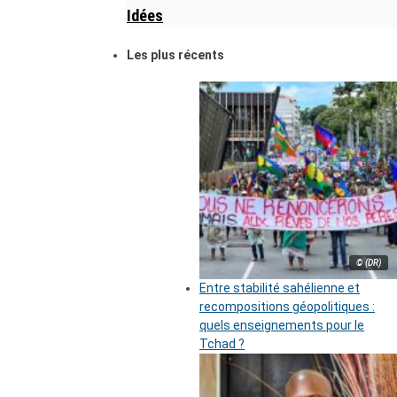
Idées
Les plus récents
© (DR)
Entre stabilité sahélienne et
recompositions géopolitiques :
quels enseignements pour le
Tchad ?