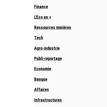
Finance
L'Eco en +
Ressources minières
Tech
Agro-industrie
Publi-reportage
Economie
Banque
Affaires
Infrastructures