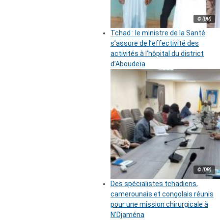
© (DR)
Tchad : le ministre de la Santé
s’assure de l’effectivité des
activités à l’hôpital du district
d’Aboudeïa
© (DR)
Des spécialistes tchadiens,
camerounais et congolais réunis
pour une mission chirurgicale à
N’Djaména