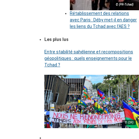
© (PR-Tchad)
Rétablissement des relations
avec Paris : Déby met-il en danger
les liens du Tchad avec l’AES ?
Les plus lus
Entre stabilité sahélienne et recompositions
géopolitiques : quels enseignements pour le
Tchad ?
© (DR)