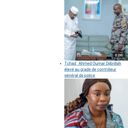
© (DR)
Tchad : Ahmed Oumar Djibrillah
élevé au grade de contrôleur
général de police