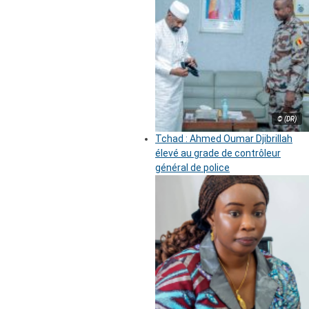
© (DR)
Tchad : Ahmed Oumar Djibrillah
élevé au grade de contrôleur
général de police