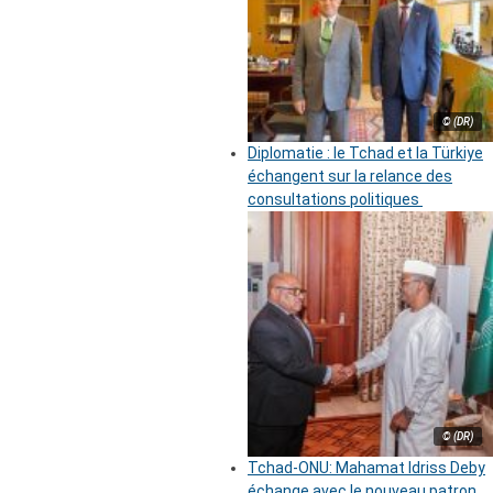
© (DR)
Diplomatie : le Tchad et la Türkiye
échangent sur la relance des
consultations politiques
© (DR)
Tchad-ONU: Mahamat Idriss Deby
échange avec le nouveau patron