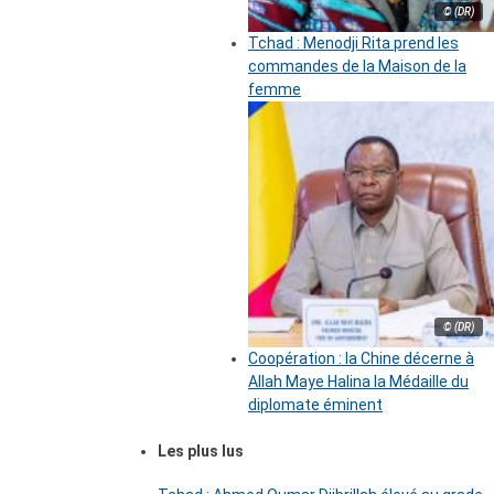
© (DR)
Tchad : Menodji Rita prend les
commandes de la Maison de la
femme
© (DR)
Coopération : la Chine décerne à
Allah Maye Halina la Médaille du
diplomate éminent
Les plus lus