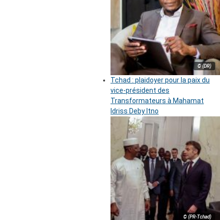
© (DR)
Tchad : plaidoyer pour la paix du
vice-président des
Transformateurs à Mahamat
Idriss Deby Itno
© (PR-Tchad)