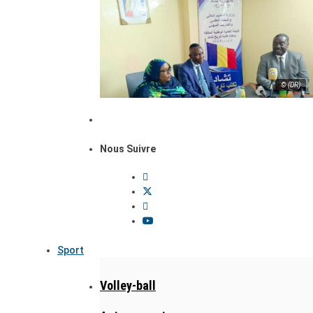
© (DR)
Nous Suivre
Sport
Volley-ball