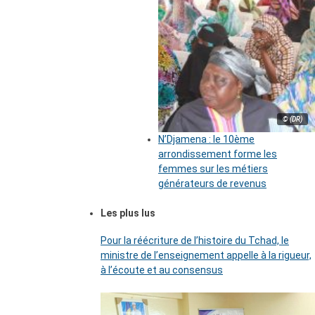
© (DR)
N’Djamena : le 10ème
arrondissement forme les
femmes sur les métiers
générateurs de revenus
Les plus lus
Pour la réécriture de l’histoire du Tchad, le
ministre de l’enseignement appelle à la rigueur,
à l’écoute et au consensus