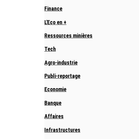
Finance
L'Eco en +
Ressources minières
Tech
Agro-industrie
Publi-reportage
Economie
Banque
Affaires
Infrastructures