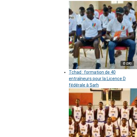
© (DR)
Tchad : formation de 40
entraîneurs pour la Licence D
fédérale à Sarh