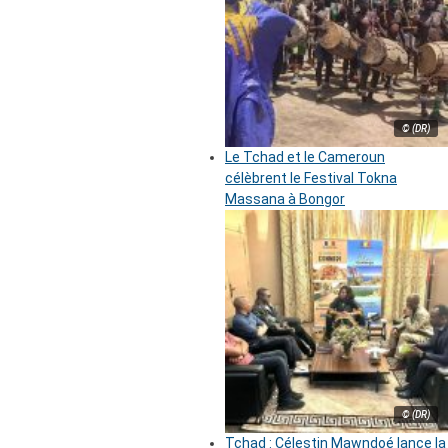
© (DR)
Le Tchad et le Cameroun
célèbrent le Festival Tokna
Massana à Bongor
© (DR)
Tchad : Célestin Mawndoé lance la