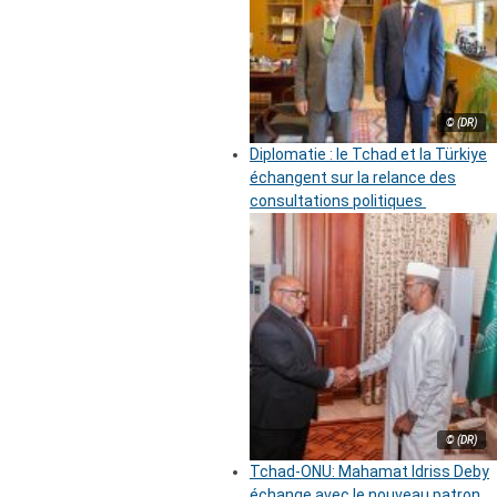
© (DR)
Diplomatie : le Tchad et la Türkiye
échangent sur la relance des
consultations politiques
© (DR)
Tchad-ONU: Mahamat Idriss Deby
échange avec le nouveau patron