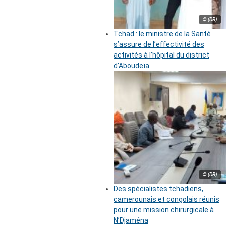
© (DR)
Tchad : le ministre de la Santé
s’assure de l’effectivité des
activités à l’hôpital du district
d’Aboudeïa
© (DR)
Des spécialistes tchadiens,
camerounais et congolais réunis
pour une mission chirurgicale à
N’Djaména