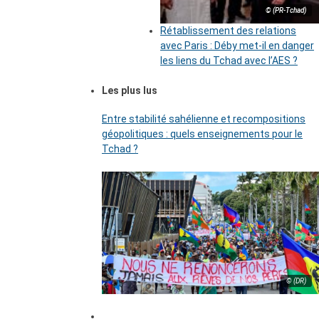
© (PR-Tchad)
Rétablissement des relations
avec Paris : Déby met-il en danger
les liens du Tchad avec l’AES ?
Les plus lus
Entre stabilité sahélienne et recompositions
géopolitiques : quels enseignements pour le
Tchad ?
© (DR)