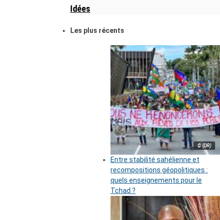
Idées
Les plus récents
© (DR)
Entre stabilité sahélienne et
recompositions géopolitiques :
quels enseignements pour le
Tchad ?