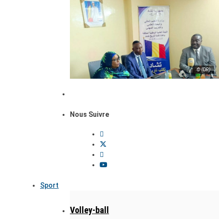
© (DR)
Nous Suivre
Sport
Volley-ball