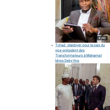
© (DR)
Tchad : plaidoyer pour la paix du
vice-président des
Transformateurs à Mahamat
Idriss Deby Itno