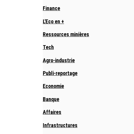
Finance
L'Eco en +
Ressources minières
Tech
Agro-industrie
Publi-reportage
Economie
Banque
Affaires
Infrastructures