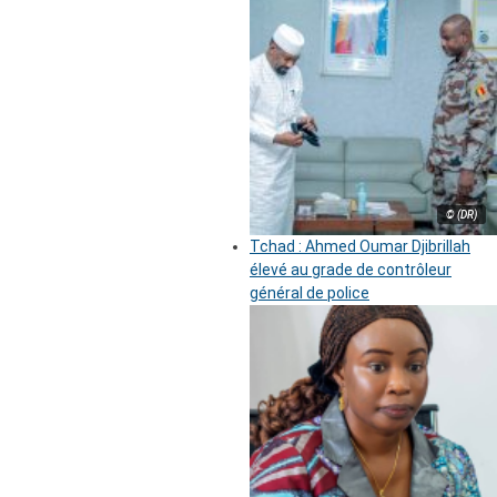
© (DR)
Tchad : Ahmed Oumar Djibrillah
élevé au grade de contrôleur
général de police