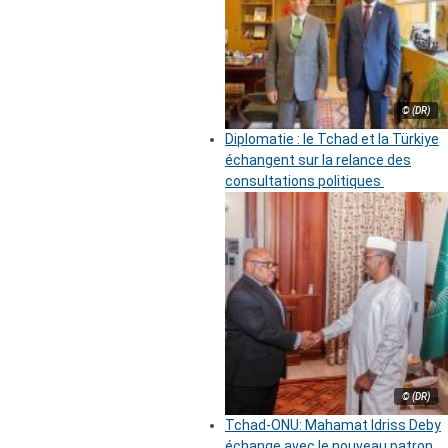
© (DR)
Diplomatie : le Tchad et la Türkiye
échangent sur la relance des
consultations politiques
© (DR)
Tchad-ONU: Mahamat Idriss Deby
échange avec le nouveau patron