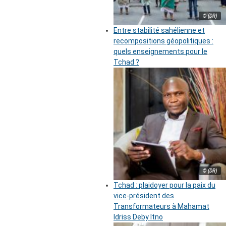
© (DR)
Entre stabilité sahélienne et
recompositions géopolitiques :
quels enseignements pour le
Tchad ?
© (DR)
Tchad : plaidoyer pour la paix du
vice-président des
Transformateurs à Mahamat
Idriss Deby Itno