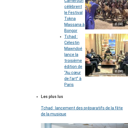
Cameroun
célèbrent
le Festival
Tokna
Massana à
© (DR)
Bongor
Tchad :
Célestin
Mawndoé
lance la
troisième
édition de
© (DR)
‘’Au cœur
de l’art’’ à
Paris
Les plus lus
Tchad : lancement des préparatifs de la fête
de la musique