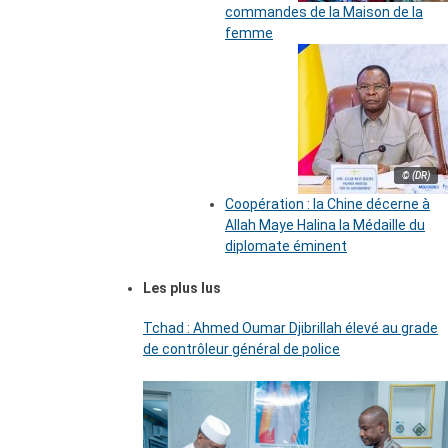
commandes de la Maison de la
femme
© (DR)
Coopération : la Chine décerne à
Allah Maye Halina la Médaille du
diplomate éminent
Les plus lus
Tchad : Ahmed Oumar Djibrillah élevé au grade
de contrôleur général de police