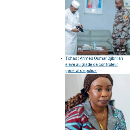
© (DR)
Tchad : Ahmed Oumar Djibrillah
élevé au grade de contrôleur
général de police