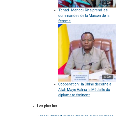
© (DR)
Tchad : Menodji Rita prend les
commandes de la Maison de la
femme
© (DR)
Coopération : la Chine décerne à
Allah Maye Halina la Médaille du
diplomate éminent
Les plus lus