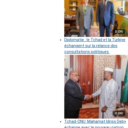
© (DR)
Diplomatie : le Tchad et la Türkiye
échangent sur la relance des
consultations politiques
© (DR)
Tchad-ONU: Mahamat Idriss Deby
échange avec le nouveau patron