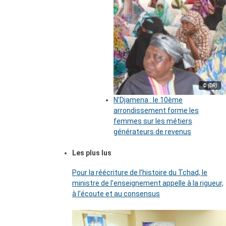
© (DR)
N’Djamena : le 10ème
arrondissement forme les
femmes sur les métiers
générateurs de revenus
Les plus lus
Pour la réécriture de l’histoire du Tchad, le
ministre de l’enseignement appelle à la rigueur,
à l’écoute et au consensus