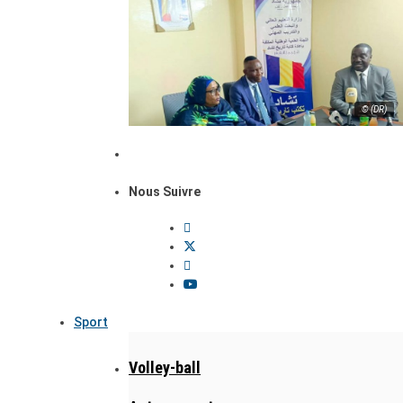
© (DR)
Nous Suivre
Sport
Volley-ball