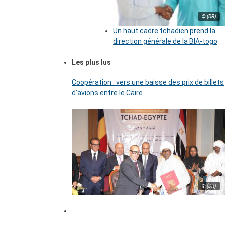
© (DR)
Un haut cadre tchadien prend la
direction générale de la BIA-togo
Les plus lus
Coopération : vers une baisse des prix de billets
d’avions entre le Caire
© (DR)