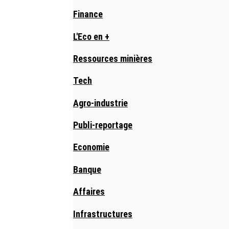
Finance
L'Eco en +
Ressources minières
Tech
Agro-industrie
Publi-reportage
Economie
Banque
Affaires
Infrastructures