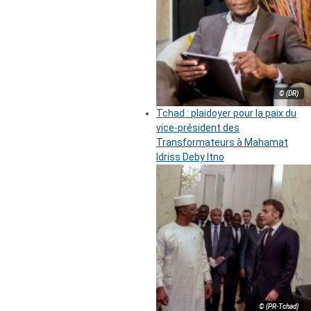
© (DR)
Tchad : plaidoyer pour la paix du
vice-président des
Transformateurs à Mahamat
Idriss Deby Itno
© (PR-Tchad)