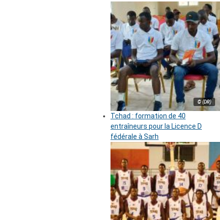
© (DR)
Tchad : formation de 40
entraîneurs pour la Licence D
fédérale à Sarh