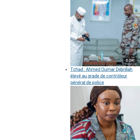
© (DR)
Tchad : Ahmed Oumar Djibrillah
élevé au grade de contrôleur
général de police