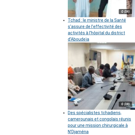
© (DR)
Tchad : le ministre de la Santé
s’assure de l’effectivité des
activités à l’hôpital du district
d’Aboudeïa
© (DR)
Des spécialistes tchadiens,
camerounais et congolais réunis
pour une mission chirurgicale à
N’Djaména