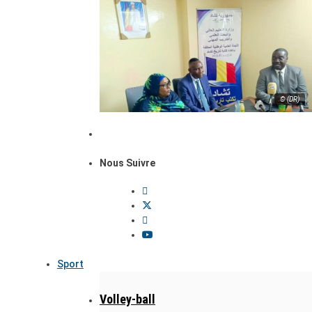
© (DR)
Nous Suivre
Sport
Volley-ball