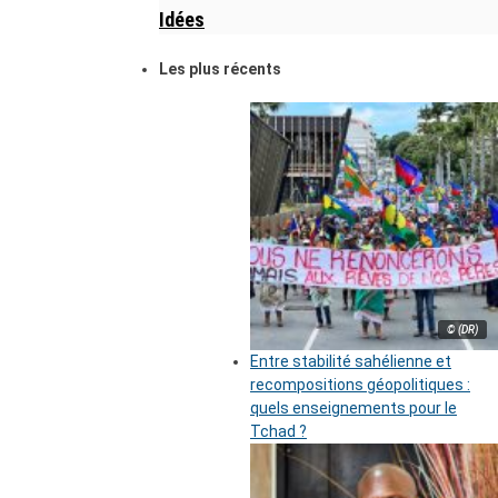
Idées
Les plus récents
© (DR)
Entre stabilité sahélienne et
recompositions géopolitiques :
quels enseignements pour le
Tchad ?