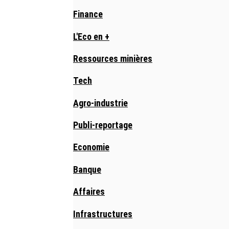
Finance
L'Eco en +
Ressources minières
Tech
Agro-industrie
Publi-reportage
Economie
Banque
Affaires
Infrastructures