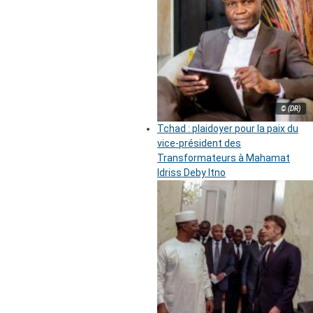
© (DR)
Tchad : plaidoyer pour la paix du
vice-président des
Transformateurs à Mahamat
Idriss Deby Itno