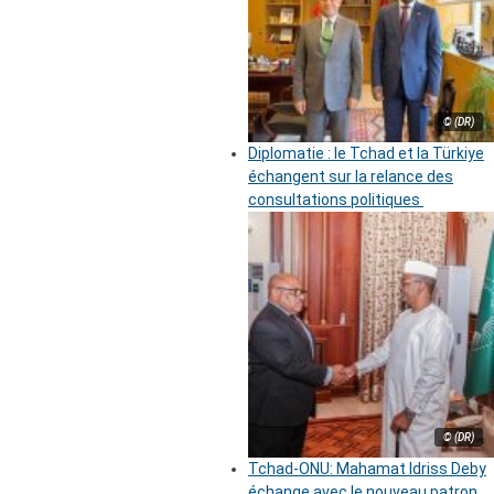
© (DR)
Diplomatie : le Tchad et la Türkiye
échangent sur la relance des
consultations politiques
© (DR)
Tchad-ONU: Mahamat Idriss Deby
échange avec le nouveau patron