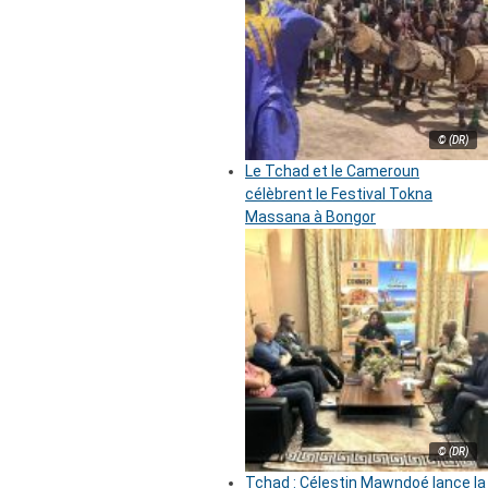
© (DR)
Le Tchad et le Cameroun
célèbrent le Festival Tokna
Massana à Bongor
© (DR)
Tchad : Célestin Mawndoé lance la