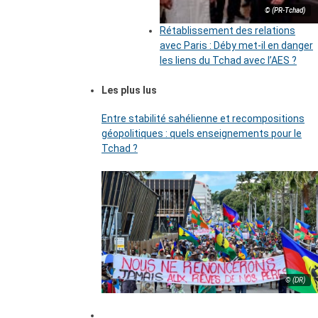
© (PR-Tchad)
Rétablissement des relations
avec Paris : Déby met-il en danger
les liens du Tchad avec l’AES ?
Les plus lus
Entre stabilité sahélienne et recompositions
géopolitiques : quels enseignements pour le
Tchad ?
© (DR)