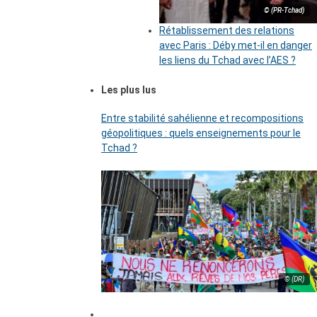
© (PR-Tchad)
Rétablissement des relations
avec Paris : Déby met-il en danger
les liens du Tchad avec l’AES ?
Les plus lus
Entre stabilité sahélienne et recompositions
géopolitiques : quels enseignements pour le
Tchad ?
© (DR)