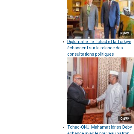
© (DR)
Diplomatie : le Tchad et la Türkiye
échangent sur la relance des
consultations politiques
© (DR)
Tchad-ONU: Mahamat Idriss Deby
échange avec le nouveau patron