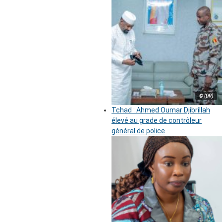
© (DR)
Tchad : Ahmed Oumar Djibrillah
élevé au grade de contrôleur
général de police