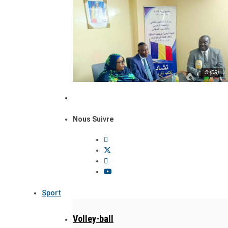
© (DR)
Nous Suivre
Sport
Volley-ball