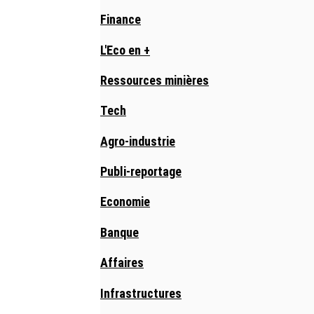
Finance
L'Eco en +
Ressources minières
Tech
Agro-industrie
Publi-reportage
Economie
Banque
Affaires
Infrastructures