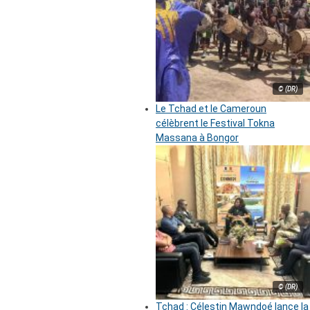
© (DR)
Le Tchad et le Cameroun
célèbrent le Festival Tokna
Massana à Bongor
© (DR)
Tchad : Célestin Mawndoé lance la