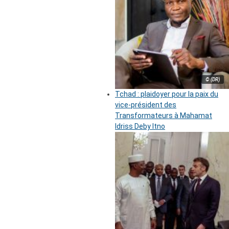
© (DR)
Tchad : plaidoyer pour la paix du
vice-président des
Transformateurs à Mahamat
Idriss Deby Itno