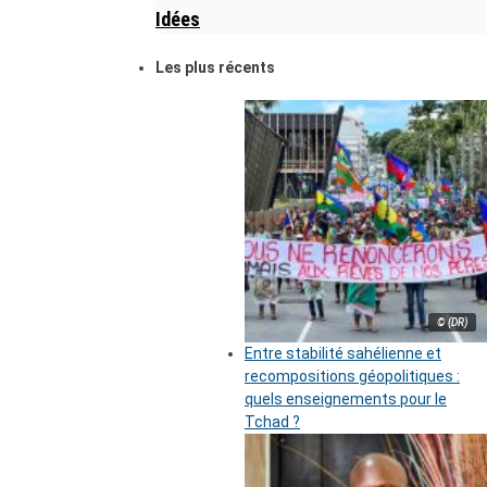
Idées
Les plus récents
© (DR)
Entre stabilité sahélienne et
recompositions géopolitiques :
quels enseignements pour le
Tchad ?