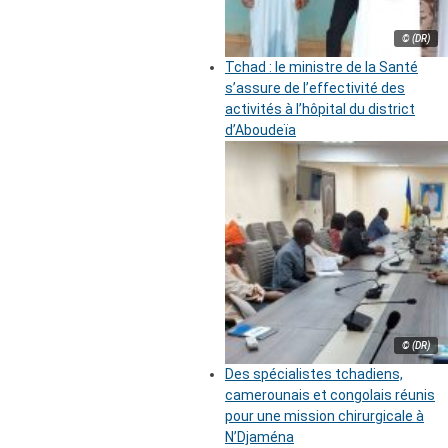
© (DR)
Tchad : le ministre de la Santé
s’assure de l’effectivité des
activités à l’hôpital du district
d’Aboudeïa
© (DR)
Des spécialistes tchadiens,
camerounais et congolais réunis
pour une mission chirurgicale à
N’Djaména