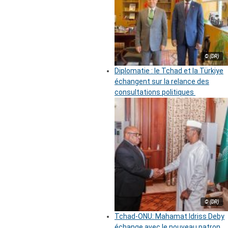
© (DR)
Diplomatie : le Tchad et la Türkiye
échangent sur la relance des
consultations politiques
© (DR)
Tchad-ONU: Mahamat Idriss Deby
échange avec le nouveau patron