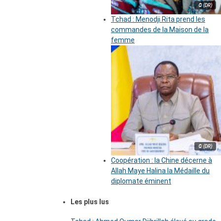
© (DR)
Tchad : Menodji Rita prend les
commandes de la Maison de la
femme
© (DR)
Coopération : la Chine décerne à
Allah Maye Halina la Médaille du
diplomate éminent
Les plus lus