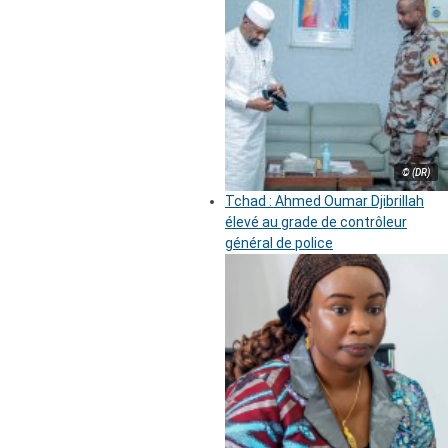
© (DR)
Tchad : Ahmed Oumar Djibrillah
élevé au grade de contrôleur
général de police