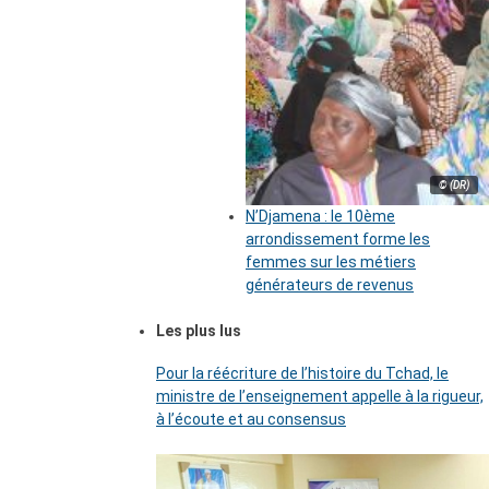
© (DR)
N’Djamena : le 10ème
arrondissement forme les
femmes sur les métiers
générateurs de revenus
Les plus lus
Pour la réécriture de l’histoire du Tchad, le
ministre de l’enseignement appelle à la rigueur,
à l’écoute et au consensus