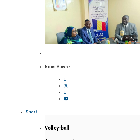
© (DR)
Nous Suivre
Sport
Volley-ball