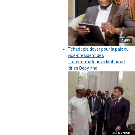
© (DR)
Tchad : plaidoyer pour la paix du
vice-président des
Transformateurs à Mahamat
Idriss Deby Itno
© (PR-Tchad)