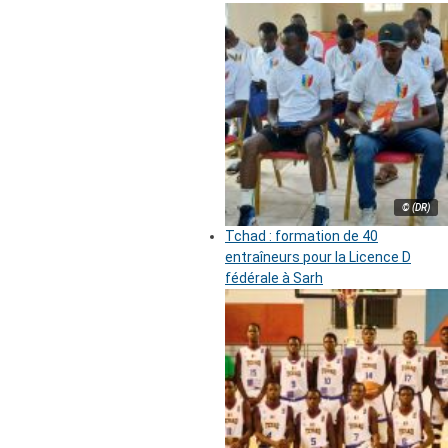
© (DR)
Tchad : formation de 40
entraîneurs pour la Licence D
fédérale à Sarh