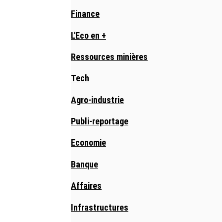
Finance
L'Eco en +
Ressources minières
Tech
Agro-industrie
Publi-reportage
Economie
Banque
Affaires
Infrastructures