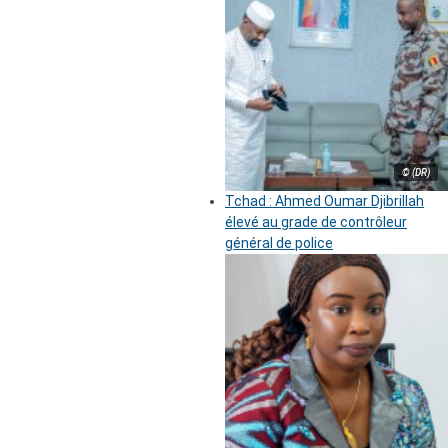
© (DR)
Tchad : Ahmed Oumar Djibrillah
élevé au grade de contrôleur
général de police