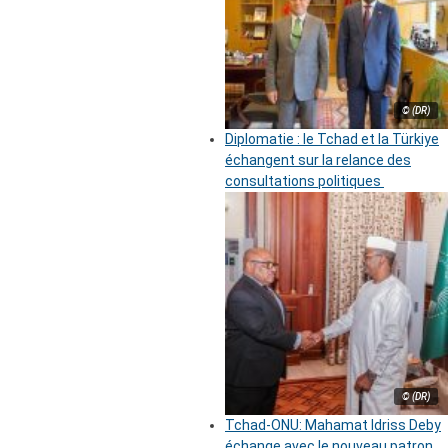
© (DR)
Diplomatie : le Tchad et la Türkiye
échangent sur la relance des
consultations politiques
© (DR)
Tchad-ONU: Mahamat Idriss Deby
échange avec le nouveau patron