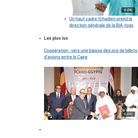
© (DR)
Un haut cadre tchadien prend la
direction générale de la BIA-togo
Les plus lus
Coopération : vers une baisse des prix de billets
d’avions entre le Caire
© (DR)