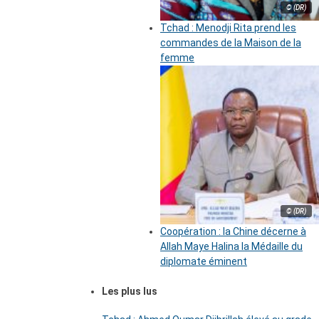
© (DR)
Tchad : Menodji Rita prend les
commandes de la Maison de la
femme
© (DR)
Coopération : la Chine décerne à
Allah Maye Halina la Médaille du
diplomate éminent
Les plus lus