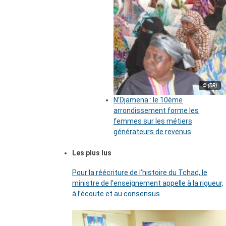
© (DR)
N’Djamena : le 10ème
arrondissement forme les
femmes sur les métiers
générateurs de revenus
Les plus lus
Pour la réécriture de l’histoire du Tchad, le
ministre de l’enseignement appelle à la rigueur,
à l’écoute et au consensus