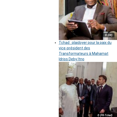
© (DR)
Tchad : plaidoyer pour la paix du
vice-président des
Transformateurs à Mahamat
Idriss Deby Itno
© (PR-Tchad)