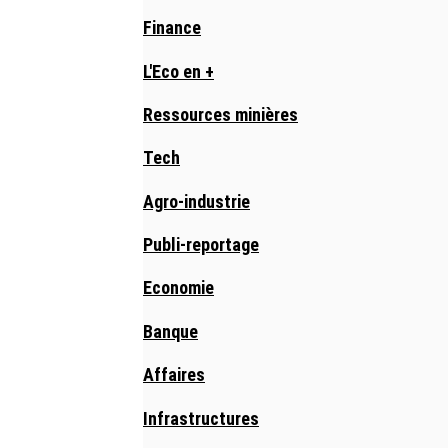
Finance
L'Eco en +
Ressources minières
Tech
Agro-industrie
Publi-reportage
Economie
Banque
Affaires
Infrastructures