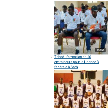
© (DR)
Tchad : formation de 40
entraîneurs pour la Licence D
fédérale à Sarh