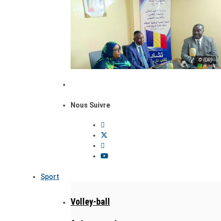
© (DR)
Nous Suivre
Sport
Volley-ball