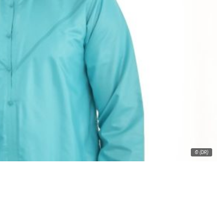
© (DR)