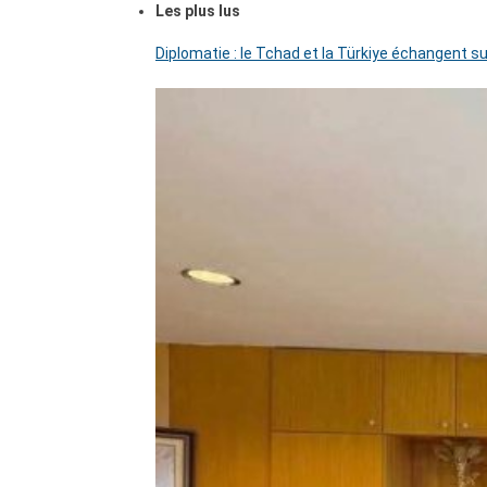
Les plus lus
Diplomatie : le Tchad et la Türkiye échangent su