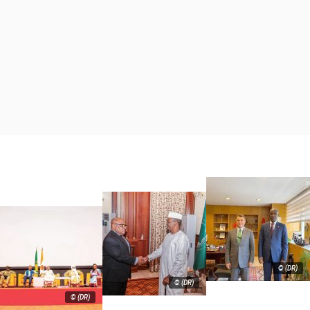
© (DR)
© (DR)
© (DR)