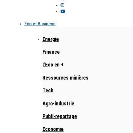
Eco et Business
Energie
Finance
L'Eco en +
Ressources minières
Tech
Agro-industrie
Publi-reportage
Economie