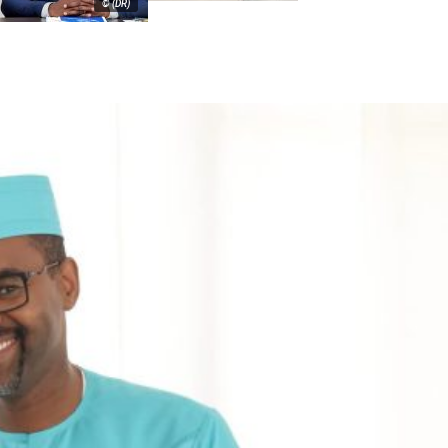
© (DR)