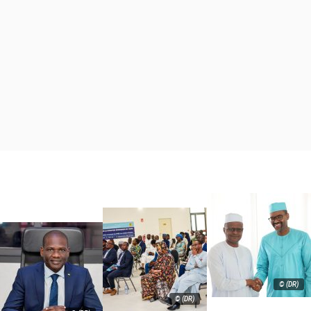
© (DR)
© (DR)