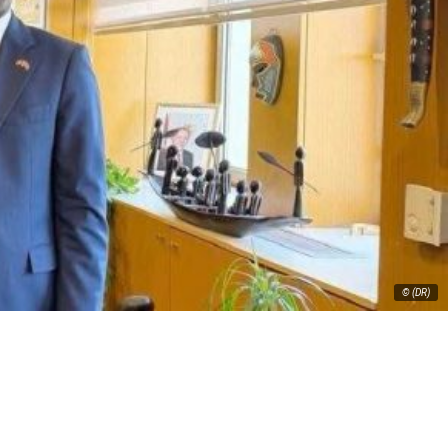
© (DR)