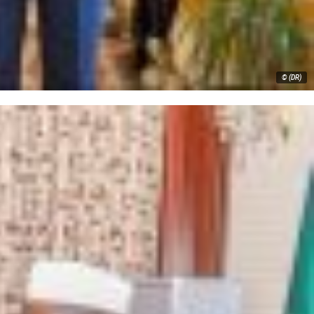
© (DR)