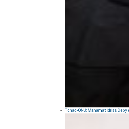
Tchad-ONU: Mahamat Idriss Deby é