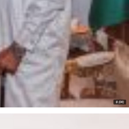
© (DR)