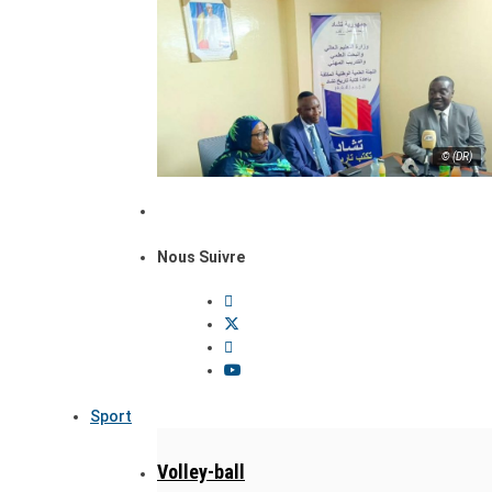
© (DR)
Nous Suivre
Sport
Volley-ball