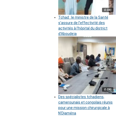
© (DR)
Tchad : le ministre de la Santé
s’assure de l’effectivité des
activités à l’hôpital du district
d’Aboudeïa
© (DR)
Des spécialistes tchadiens,
camerounais et congolais réunis
pour une mission chirurgicale à
N’Djaména