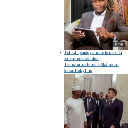
© (DR)
Tchad : plaidoyer pour la paix du
vice-président des
Transformateurs à Mahamat
Idriss Deby Itno