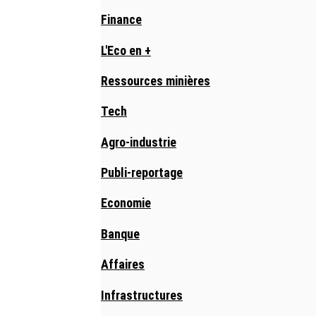
Finance
L'Eco en +
Ressources minières
Tech
Agro-industrie
Publi-reportage
Economie
Banque
Affaires
Infrastructures