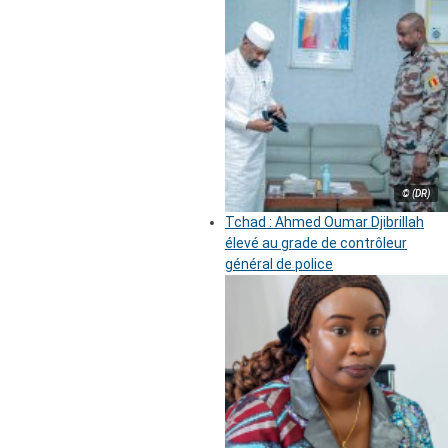
© (DR)
Tchad : Ahmed Oumar Djibrillah
élevé au grade de contrôleur
général de police