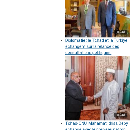
© (DR)
Diplomatie : le Tchad et la Türkiye
échangent sur la relance des
consultations politiques
© (DR)
Tchad-ONU: Mahamat Idriss Deby
échange avec le nouveau patron