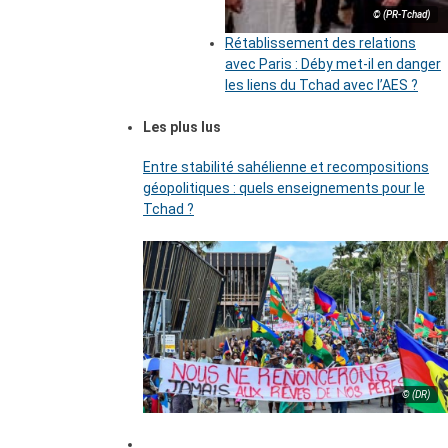
© (PR-Tchad)
Rétablissement des relations
avec Paris : Déby met-il en danger
les liens du Tchad avec l’AES ?
Les plus lus
Entre stabilité sahélienne et recompositions
géopolitiques : quels enseignements pour le
Tchad ?
© (DR)