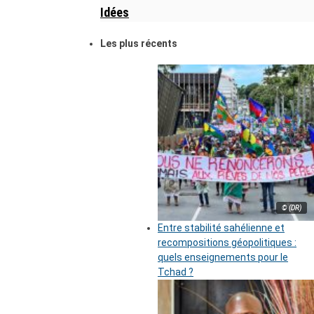
Idées
Les plus récents
© (DR)
Entre stabilité sahélienne et
recompositions géopolitiques :
quels enseignements pour le
Tchad ?