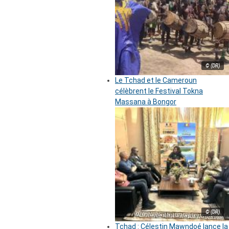
© (DR)
Le Tchad et le Cameroun
célèbrent le Festival Tokna
Massana à Bongor
© (DR)
Tchad : Célestin Mawndoé lance la