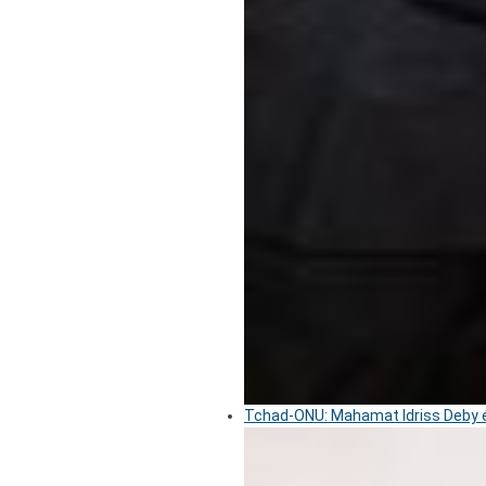
Tchad-ONU: Mahamat Idriss Deby é