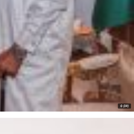
© (DR)