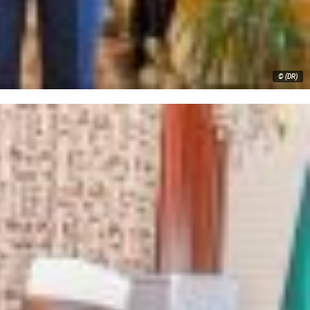
© (DR)