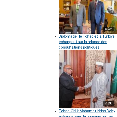
© (DR)
Diplomatie : le Tchad et la Türkiye
échangent sur la relance des
consultations politiques
© (DR)
Tchad-ONU: Mahamat Idriss Deby
échange avec le nouveau patron