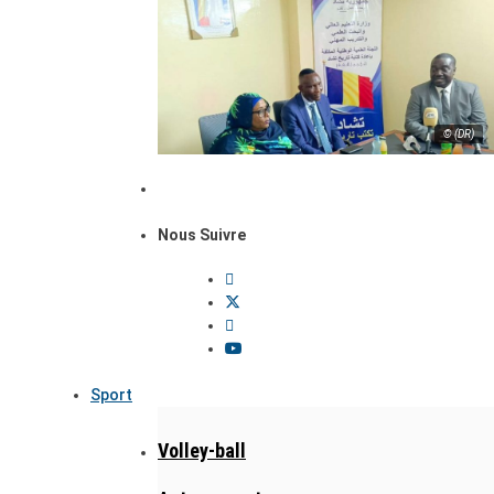
© (DR)
Nous Suivre
Sport
Volley-ball