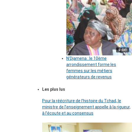
© (DR)
N’Djamena : le 10ème
arrondissement forme les
femmes sur les métiers
générateurs de revenus
Les plus lus
Pour la réécriture de l’histoire du Tchad, le
ministre de l’enseignement appelle à la rigueur,
à l’écoute et au consensus