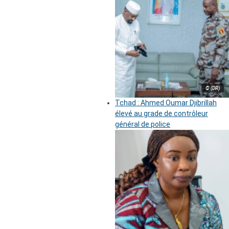
© (DR)
Tchad : Ahmed Oumar Djibrillah
élevé au grade de contrôleur
général de police