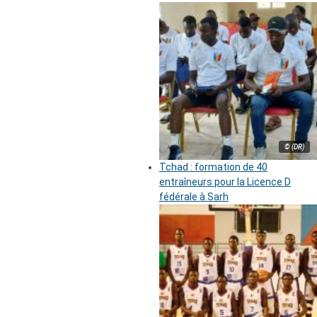
© (DR)
Tchad : formation de 40
entraîneurs pour la Licence D
fédérale à Sarh