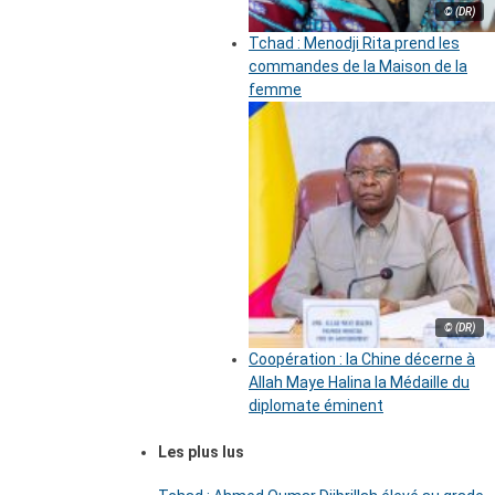
© (DR)
Tchad : Menodji Rita prend les
commandes de la Maison de la
femme
© (DR)
Coopération : la Chine décerne à
Allah Maye Halina la Médaille du
diplomate éminent
Les plus lus