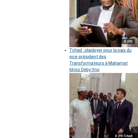
© (DR)
Tchad : plaidoyer pour la paix du
vice-président des
Transformateurs à Mahamat
Idriss Deby Itno
© (PR-Tchad)