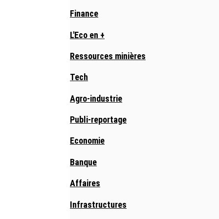
Finance
L'Eco en +
Ressources minières
Tech
Agro-industrie
Publi-reportage
Economie
Banque
Affaires
Infrastructures