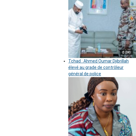
© (DR)
Tchad : Ahmed Oumar Djibrillah
élevé au grade de contrôleur
général de police