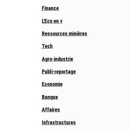
Finance
L'Eco en +
Ressources minières
Tech
Agro-industrie
Publi-reportage
Economie
Banque
Affaires
Infrastructures