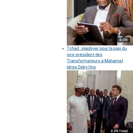
© (DR)
Tchad : plaidoyer pour la paix du
vice-président des
Transformateurs à Mahamat
Idriss Deby Itno
© (PR-Tchad)