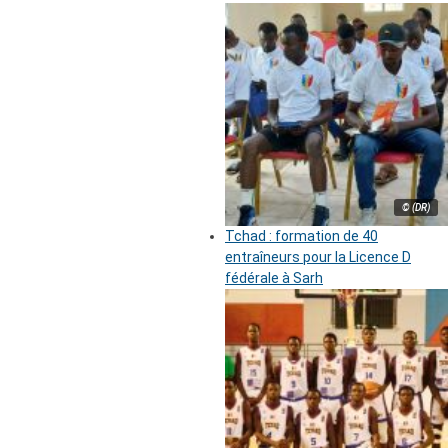
© (DR)
Tchad : formation de 40
entraîneurs pour la Licence D
fédérale à Sarh