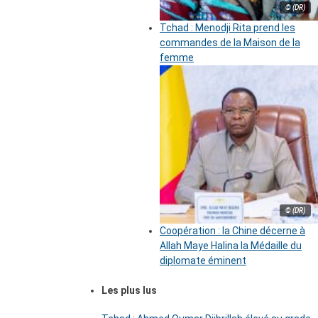
© (DR)
Tchad : Menodji Rita prend les
commandes de la Maison de la
femme
© (DR)
Coopération : la Chine décerne à
Allah Maye Halina la Médaille du
diplomate éminent
Les plus lus