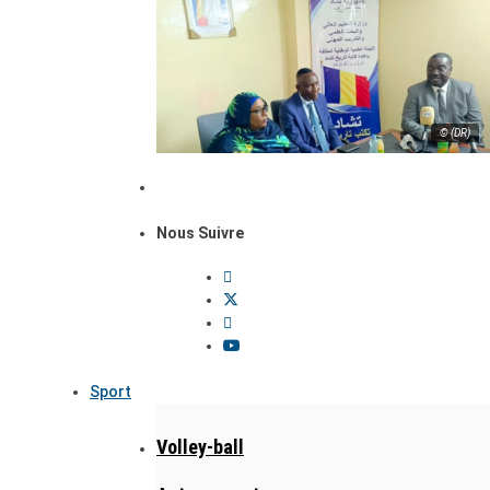
© (DR)
Nous Suivre
Sport
Volley-ball