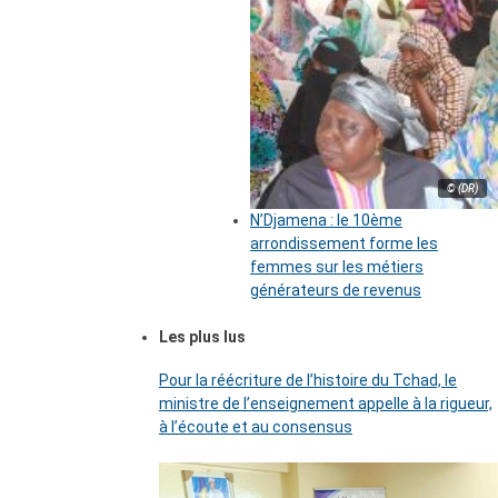
© (DR)
N’Djamena : le 10ème
arrondissement forme les
femmes sur les métiers
générateurs de revenus
Les plus lus
Pour la réécriture de l’histoire du Tchad, le
ministre de l’enseignement appelle à la rigueur,
à l’écoute et au consensus