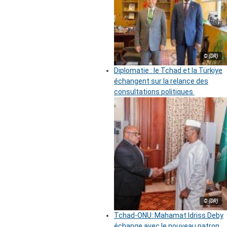
© (DR)
Diplomatie : le Tchad et la Türkiye
échangent sur la relance des
consultations politiques
© (DR)
Tchad-ONU: Mahamat Idriss Deby
échange avec le nouveau patron