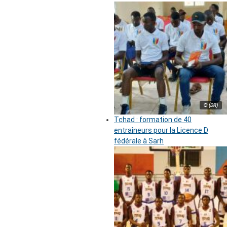
© (DR)
Tchad : formation de 40
entraîneurs pour la Licence D
fédérale à Sarh