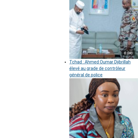
© (DR)
Tchad : Ahmed Oumar Djibrillah
élevé au grade de contrôleur
général de police