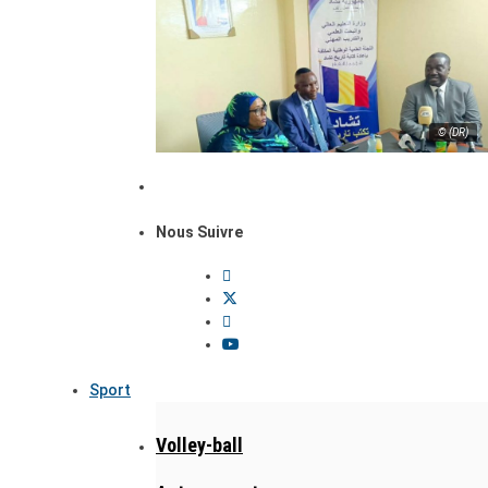
© (DR)
Nous Suivre
Sport
Volley-ball