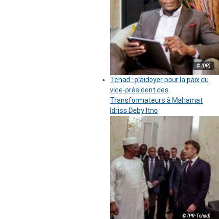
© (DR)
Tchad : plaidoyer pour la paix du
vice-président des
Transformateurs à Mahamat
Idriss Deby Itno
© (PR-Tchad)