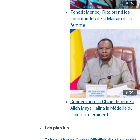
© (DR)
Tchad : Menodji Rita prend les
commandes de la Maison de la
femme
© (DR)
Coopération : la Chine décerne à
Allah Maye Halina la Médaille du
diplomate éminent
Les plus lus