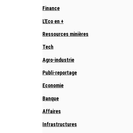
Finance
L'Eco en +
Ressources minières
Tech
Agro-industrie
Publi-reportage
Economie
Banque
Affaires
Infrastructures