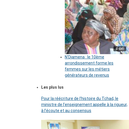
© (DR)
N’Djamena : le 10ème
arrondissement forme les
femmes sur les métiers
générateurs de revenus
Les plus lus
Pour la réécriture de l’histoire du Tchad, le
ministre de l’enseignement appelle à la rigueur,
à l’écoute et au consensus