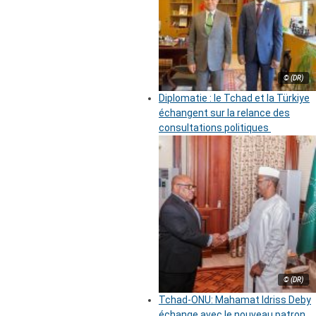
© (DR)
Diplomatie : le Tchad et la Türkiye
échangent sur la relance des
consultations politiques
© (DR)
Tchad-ONU: Mahamat Idriss Deby
échange avec le nouveau patron