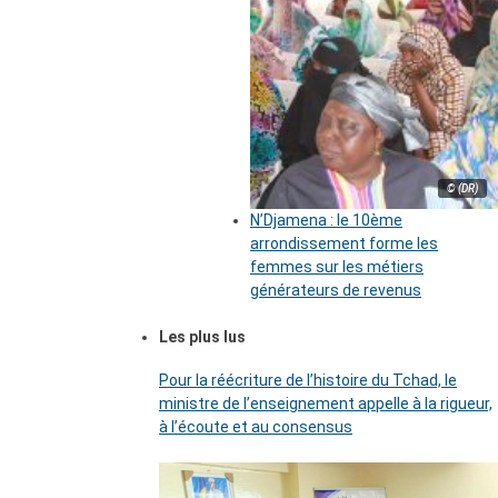
© (DR)
N’Djamena : le 10ème
arrondissement forme les
femmes sur les métiers
générateurs de revenus
Les plus lus
Pour la réécriture de l’histoire du Tchad, le
ministre de l’enseignement appelle à la rigueur,
à l’écoute et au consensus