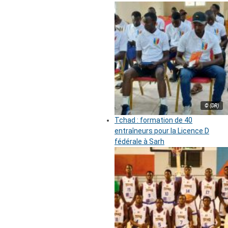
© (DR)
Tchad : formation de 40
entraîneurs pour la Licence D
fédérale à Sarh