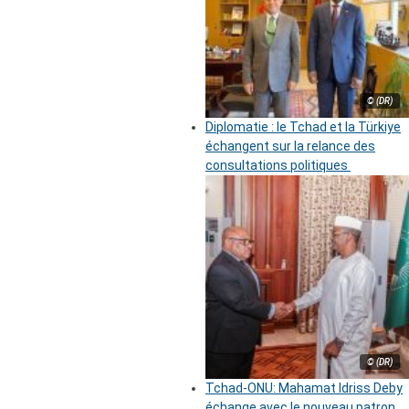
© (DR)
Diplomatie : le Tchad et la Türkiye
échangent sur la relance des
consultations politiques
© (DR)
Tchad-ONU: Mahamat Idriss Deby
échange avec le nouveau patron