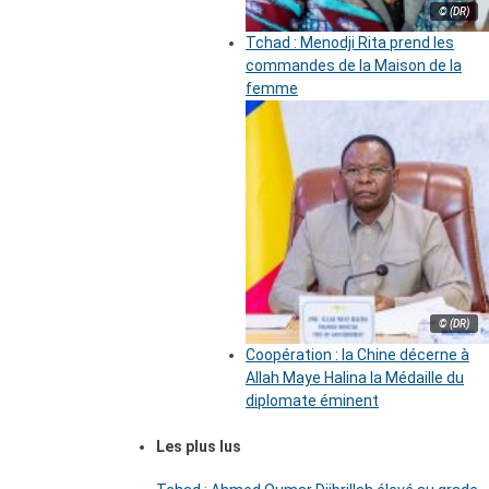
© (DR)
Tchad : Menodji Rita prend les
commandes de la Maison de la
femme
© (DR)
Coopération : la Chine décerne à
Allah Maye Halina la Médaille du
diplomate éminent
Les plus lus