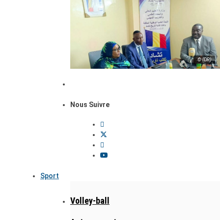
© (DR)
Nous Suivre
Sport
Volley-ball