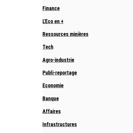
Finance
L'Eco en +
Ressources minières
Tech
Agro-industrie
Publi-reportage
Economie
Banque
Affaires
Infrastructures