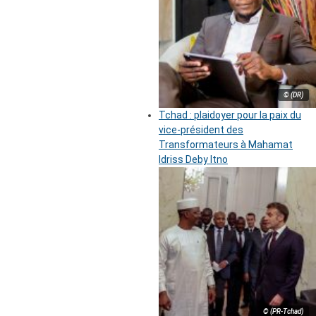
© (DR)
Tchad : plaidoyer pour la paix du
vice-président des
Transformateurs à Mahamat
Idriss Deby Itno
© (PR-Tchad)