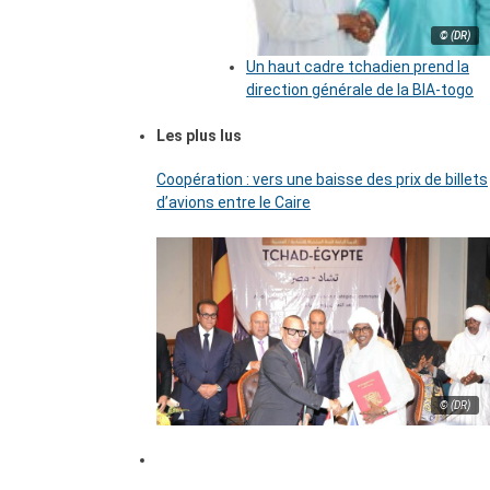
© (DR)
Un haut cadre tchadien prend la
direction générale de la BIA-togo
Les plus lus
Coopération : vers une baisse des prix de billets
d’avions entre le Caire
© (DR)