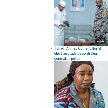
© (DR)
Tchad : Ahmed Oumar Djibrillah
élevé au grade de contrôleur
général de police