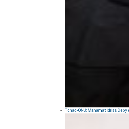
Tchad-ONU: Mahamat Idriss Deby é