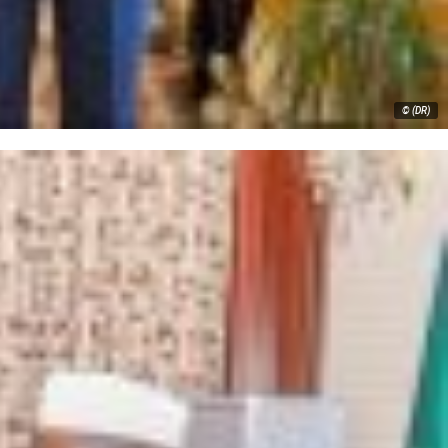
© (DR)