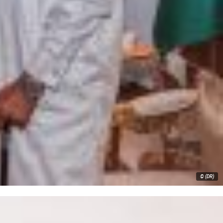
© (DR)