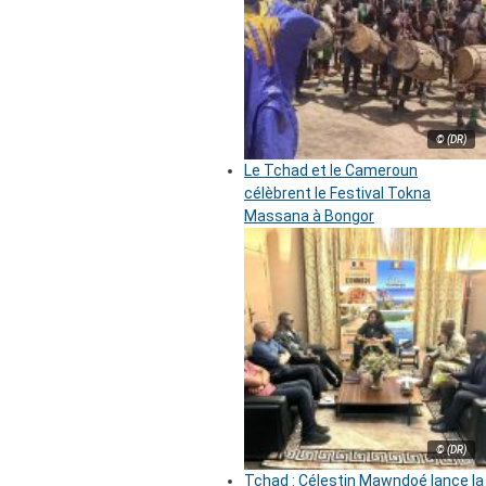
© (DR)
Le Tchad et le Cameroun
célèbrent le Festival Tokna
Massana à Bongor
© (DR)
Tchad : Célestin Mawndoé lance la