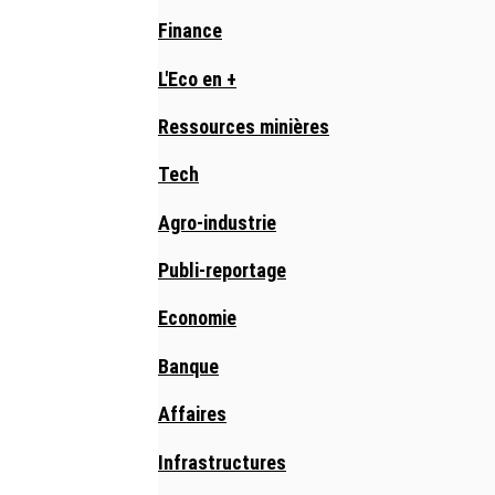
Finance
L'Eco en +
Ressources minières
Tech
Agro-industrie
Publi-reportage
Economie
Banque
Affaires
Infrastructures