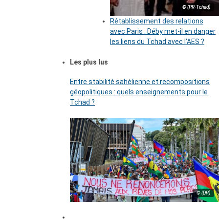
© (PR-Tchad)
Rétablissement des relations
avec Paris : Déby met-il en danger
les liens du Tchad avec l’AES ?
Les plus lus
Entre stabilité sahélienne et recompositions
géopolitiques : quels enseignements pour le
Tchad ?
© (DR)