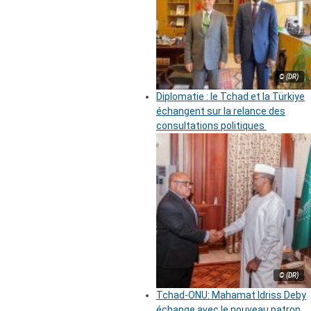
© (DR)
Diplomatie : le Tchad et la Türkiye
échangent sur la relance des
consultations politiques
© (DR)
Tchad-ONU: Mahamat Idriss Deby
échange avec le nouveau patron