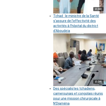
© (DR)
Tchad : le ministre de la Santé
s’assure de l’effectivité des
activités à l’hôpital du district
d’Aboudeïa
© (DR)
Des spécialistes tchadiens,
camerounais et congolais réunis
pour une mission chirurgicale à
N’Djaména