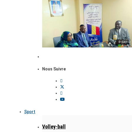
© (DR)
Nous Suivre
Sport
Volley-ball