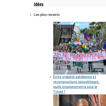
Idées
Les plus récents
© (DR)
Entre stabilité sahélienne et
recompositions géopolitiques :
quels enseignements pour le
Tchad ?