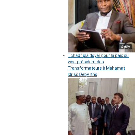
© (DR)
Tchad : plaidoyer pour la paix du
vice-président des
Transformateurs à Mahamat
Idriss Deby Itno