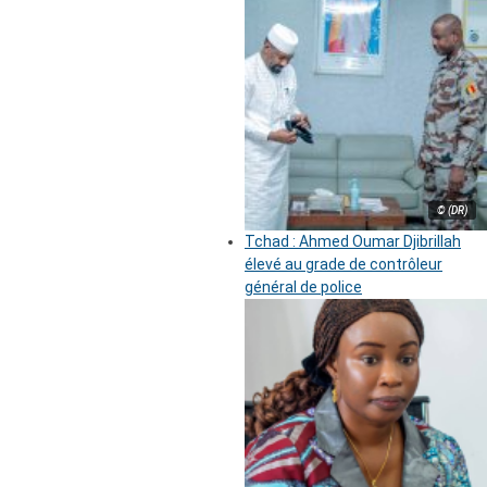
© (DR)
Tchad : Ahmed Oumar Djibrillah
élevé au grade de contrôleur
général de police