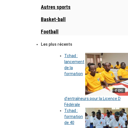
Autres sports
Basket-ball
Football
Les plus récents
Tchad :
lancement
de la
formation
© (DR)
d’entraîneurs pour la Licence D
Fédérale
Tchad :
formation
de 40