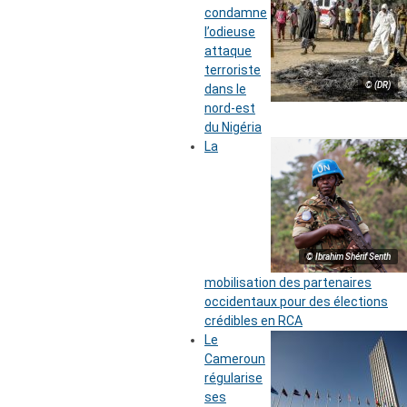
condamne
l’odieuse
attaque
terroriste
© (DR)
dans le
nord-est
du Nigéria
La
© Ibrahim Shérif Senth
mobilisation des partenaires
occidentaux pour des élections
crédibles en RCA
Le
Cameroun
régularise
ses