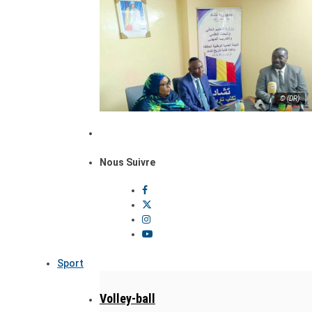
© (DR)
Nous Suivre
Sport
Volley-ball