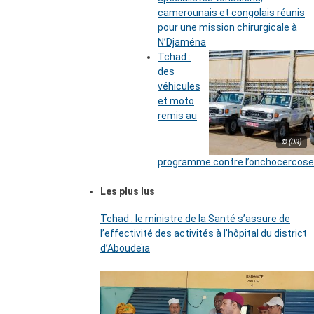
camerounais et congolais réunis
pour une mission chirurgicale à
N’Djaména
Tchad :
des
véhicules
et moto
remis au
© (DR)
programme contre l’onchocercose
Les plus lus
Tchad : le ministre de la Santé s’assure de
l’effectivité des activités à l’hôpital du district
d’Aboudeïa