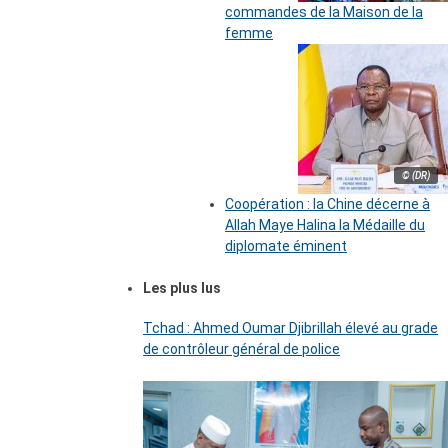
commandes de la Maison de la
femme
© (DR)
Coopération : la Chine décerne à
Allah Maye Halina la Médaille du
diplomate éminent
Les plus lus
Tchad : Ahmed Oumar Djibrillah élevé au grade
de contrôleur général de police