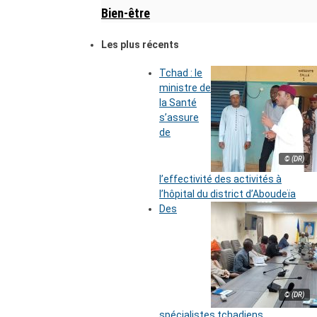
Bien-être
Les plus récents
Tchad : le
ministre de
la Santé
s’assure
de
© (DR)
l’effectivité des activités à
l’hôpital du district d’Aboudeïa
Des
© (DR)
spécialistes tchadiens,