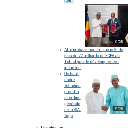
Caire
© (DR)
Afreximbank accorde un prêt de
plus de 72 milliards de FCFA au
Tchad pour le développement
industriel
Un haut
cadre
tchadien
prend la
direction
générale
© (DR)
de la BIA-
togo
Les plus lus