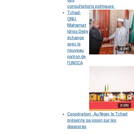
des
consultations politiques
Tchad-
ONU:
Mahamat
Idriss Deby
échange
avec le
© (DR)
nouveau
patron de
l’UNOCA
© (DR)
Coopération : Au Niger, le Tchad
présente sa vision sur les
diasporas