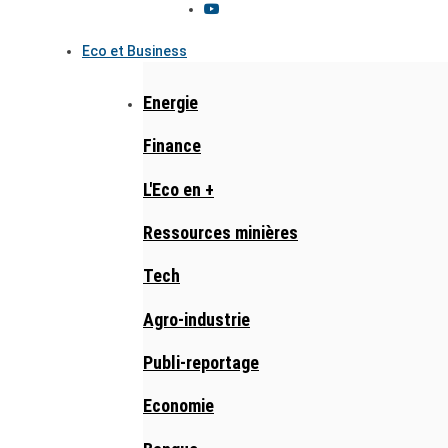
Eco et Business
Energie
Finance
L'Eco en +
Ressources minières
Tech
Agro-industrie
Publi-reportage
Economie