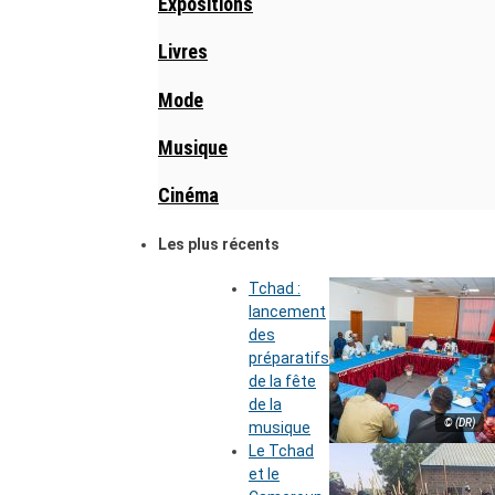
Expositions
Livres
Mode
Musique
Cinéma
Les plus récents
Tchad :
lancement
des
préparatifs
de la fête
de la
© (DR)
musique
Le Tchad
et le