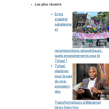
Les plus récents
Entre
stabilité
sahélienne
et
© (DR)
recompositions géopolitiques :
quels enseignements pour le
Tchad ?
Tchad :
plaidoyer
pour la paix
du vice-
président
des
© (DR)
Transformateurs à Mahamat
Idriss Deby Itno