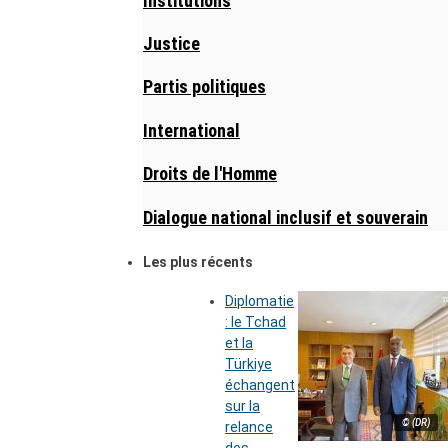
Institutions
Justice
Partis politiques
International
Droits de l'Homme
Dialogue national inclusif et souverain
Les plus récents
Diplomatie
: le Tchad
et la
Türkiye
échangent
sur la
© (DR)
relance