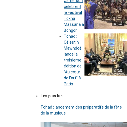
Cameroun
célèbrent
le Festival
Tokna
Massana à
© (DR)
Bongor
Tchad :
Célestin
Mawndoé
lance la
troisième
édition de
© (DR)
‘’Au cœur
de l’art’’ à
Paris
Les plus lus
Tchad : lancement des préparatifs de la fête
de la musique