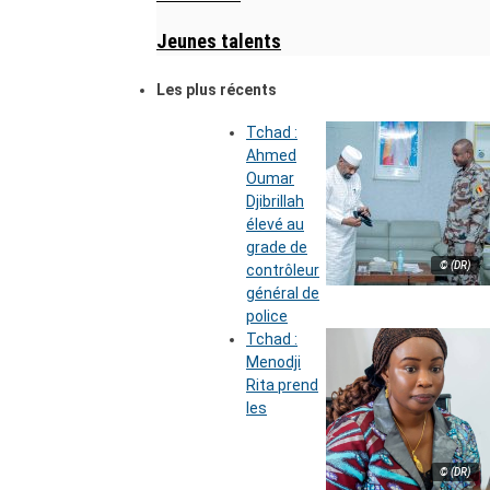
Jeunes talents
Les plus récents
Tchad :
Ahmed
Oumar
Djibrillah
élevé au
grade de
© (DR)
contrôleur
général de
police
Tchad :
Menodji
Rita prend
les
© (DR)