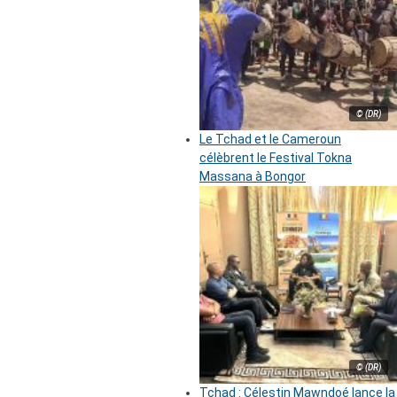
© (DR)
Le Tchad et le Cameroun
célèbrent le Festival Tokna
Massana à Bongor
© (DR)
Tchad : Célestin Mawndoé lance la