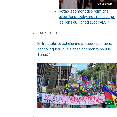
© (PR-Tchad)
Rétablissement des relations
avec Paris : Déby met-il en danger
les liens du Tchad avec l’AES ?
Les plus lus
Entre stabilité sahélienne et recompositions
géopolitiques : quels enseignements pour le
Tchad ?
© (DR)