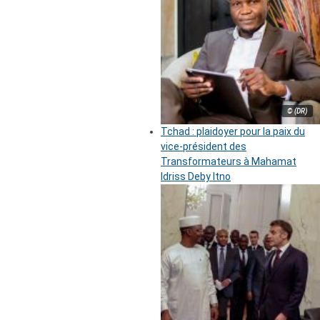
© (DR)
Tchad : plaidoyer pour la paix du
vice-président des
Transformateurs à Mahamat
Idriss Deby Itno