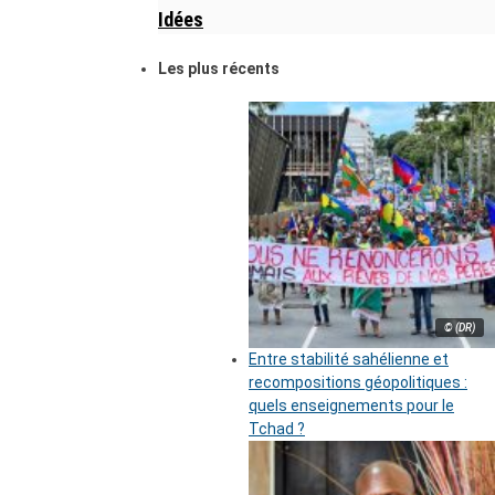
Idées
Les plus récents
© (DR)
Entre stabilité sahélienne et
recompositions géopolitiques :
quels enseignements pour le
Tchad ?