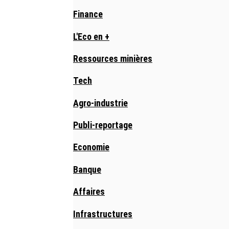
Finance
L'Eco en +
Ressources minières
Tech
Agro-industrie
Publi-reportage
Economie
Banque
Affaires
Infrastructures