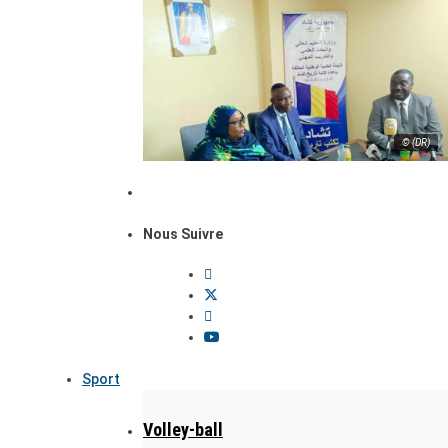
© (DR)
Nous Suivre
Sport
Volley-ball