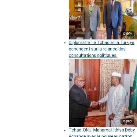
© (DR)
Diplomatie : le Tchad et la Türkiye
échangent sur la relance des
consultations politiques
© (DR)
Tchad-ONU: Mahamat Idriss Deby
échange avec le nouveau patron