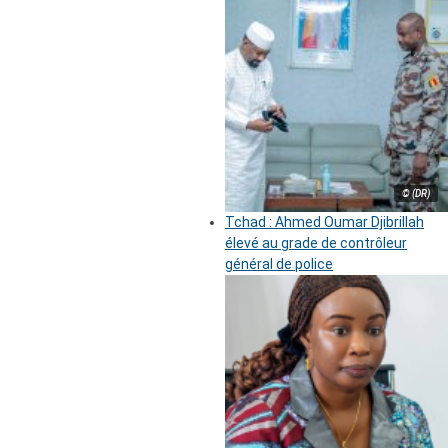
© (DR)
Tchad : Ahmed Oumar Djibrillah
élevé au grade de contrôleur
général de police