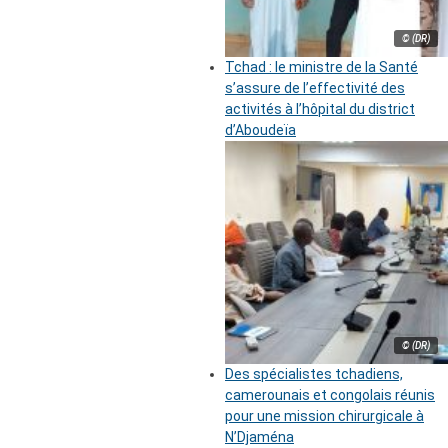
© (DR)
Tchad : le ministre de la Santé
s’assure de l’effectivité des
activités à l’hôpital du district
d’Aboudeïa
© (DR)
Des spécialistes tchadiens,
camerounais et congolais réunis
pour une mission chirurgicale à
N’Djaména