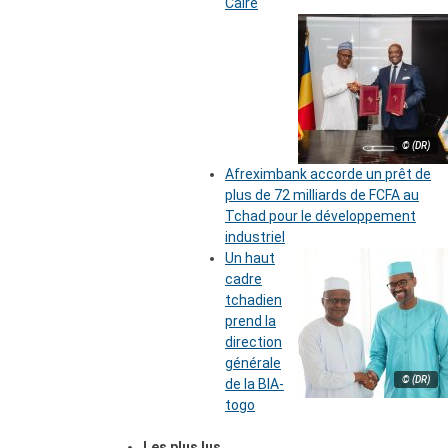
Caire
© (DR)
Afreximbank accorde un prêt de
plus de 72 milliards de FCFA au
Tchad pour le développement
industriel
Un haut
cadre
tchadien
prend la
direction
générale
© (DR)
de la BIA-
togo
Les plus lus