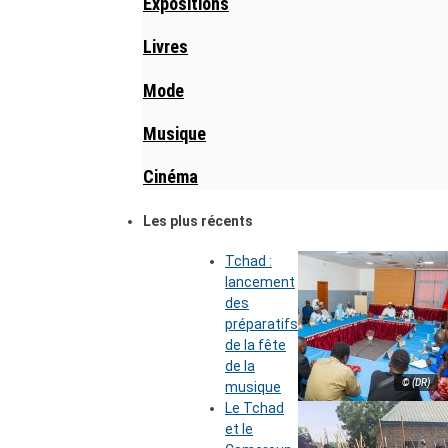
Expositions
Livres
Mode
Musique
Cinéma
Les plus récents
Tchad :
lancement
des
préparatifs
de la fête
de la
© (DR)
musique
Le Tchad
et le