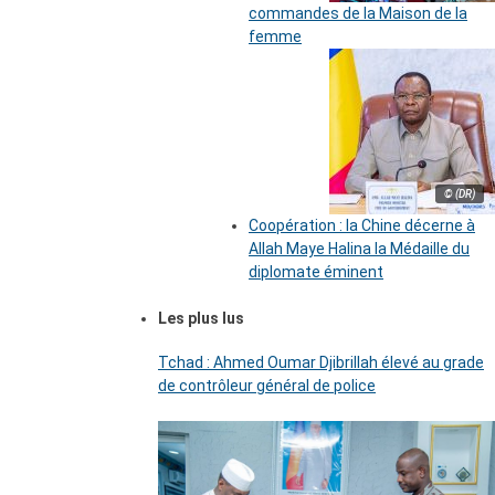
commandes de la Maison de la
femme
© (DR)
Coopération : la Chine décerne à
Allah Maye Halina la Médaille du
diplomate éminent
Les plus lus
Tchad : Ahmed Oumar Djibrillah élevé au grade
de contrôleur général de police