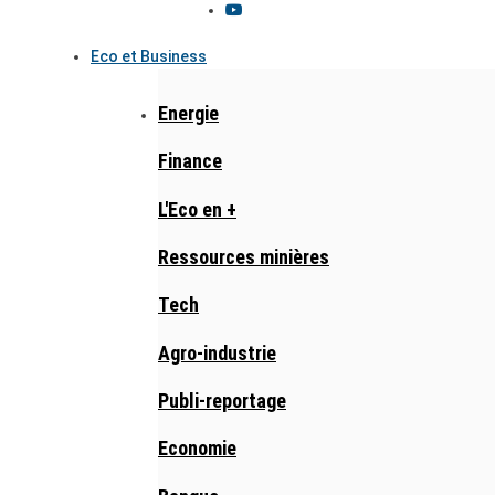
Eco et Business
Energie
Finance
L'Eco en +
Ressources minières
Tech
Agro-industrie
Publi-reportage
Economie