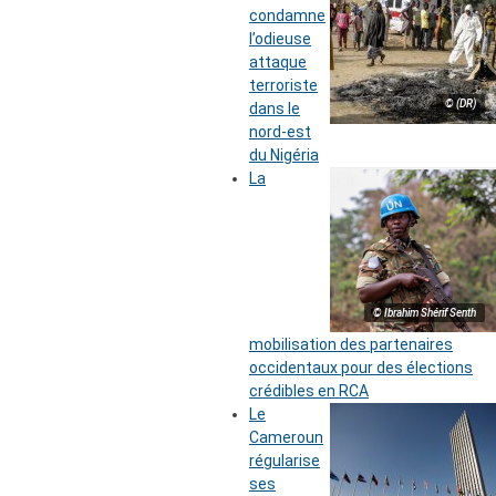
condamne
l’odieuse
attaque
terroriste
© (DR)
dans le
nord-est
du Nigéria
La
© Ibrahim Shérif Senth
mobilisation des partenaires
occidentaux pour des élections
crédibles en RCA
Le
Cameroun
régularise
ses