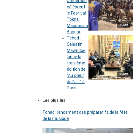
Cameroun
célèbrent
le Festival
Tokna
Massana à
© (DR)
Bongor
Tchad :
Célestin
Mawndoé
lance la
troisième
édition de
© (DR)
‘’Au cœur
de l’art’’ à
Paris
Les plus lus
Tchad : lancement des préparatifs de la fête
de la musique