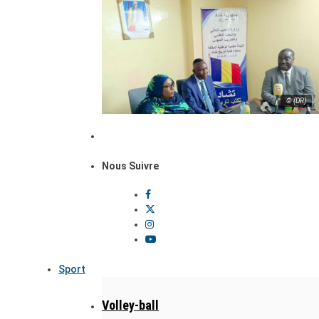
© (DR)
Nous Suivre
Sport
Volley-ball