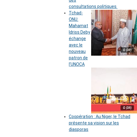
des
consultations politiques
Tchad-
ONU:
Mahamat
Idriss Deby
échange
avec le
© (DR)
nouveau
patron de
l’UNOCA
© (DR)
Coopération : Au Niger, le Tchad
présente sa vision sur les
diasporas