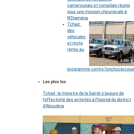
camerounais et congolais réunis
pour une mission chirurgicale à
N’Djaména
Tchad :
des
véhicules
et moto
remis au
© (DR)
programme contre l’onchocercose
Les plus lus
Tchad : le ministre de la Santé s’assure de
l’effectivité des activités à l’hôpital du district
d’Aboudeïa