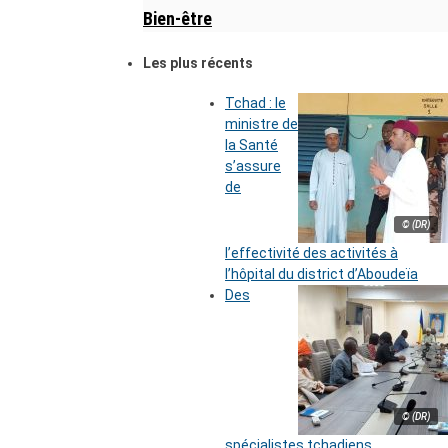
Bien-être
Les plus récents
Tchad : le
ministre de
la Santé
s’assure
de
© (DR)
l’effectivité des activités à
l’hôpital du district d’Aboudeïa
Des
© (DR)
spécialistes tchadiens,