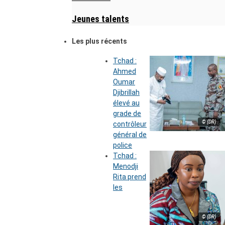
Jeunes talents
Les plus récents
Tchad :
Ahmed
Oumar
Djibrillah
élevé au
grade de
© (DR)
contrôleur
général de
police
Tchad :
Menodji
Rita prend
les
© (DR)