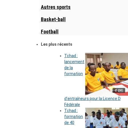
Autres sports
Basket-ball
Football
Les plus récents
Tchad :
lancement
de la
formation
© (DR)
d’entraîneurs pour la Licence D
Fédérale
Tchad :
formation
de 40