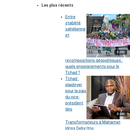
Les plus récents
Entre
stabilité
sahélienne
et
© (DR)
recompositions géopolitiques :
quels enseignements pour le
Tchad ?
Tchad :
plaidoyer
pour la paix
du vice-
président
des
© (DR)
Transformateurs à Mahamat
Idriss Deby Itno