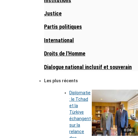
Institutions
Justice
Partis politiques
International
Droits de l'Homme
Dialogue national inclusif et souverain
Les plus récents
Diplomatie
: le Tchad
et la
Türkiye
échangent
sur la
© (DR)
relance