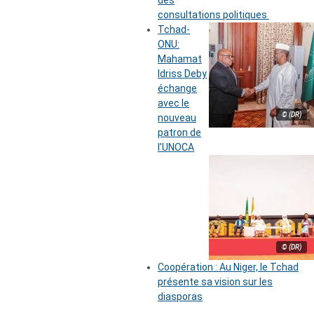
des
consultations politiques
Tchad-
ONU:
Mahamat
Idriss Deby
échange
avec le
© (DR)
nouveau
patron de
l’UNOCA
© (DR)
Coopération : Au Niger, le Tchad
présente sa vision sur les
diasporas