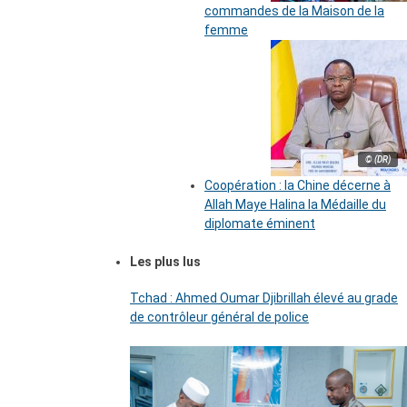
commandes de la Maison de la
femme
© (DR)
Coopération : la Chine décerne à
Allah Maye Halina la Médaille du
diplomate éminent
Les plus lus
Tchad : Ahmed Oumar Djibrillah élevé au grade
de contrôleur général de police