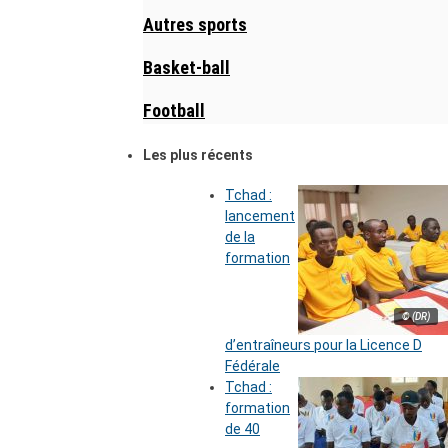
Autres sports
Basket-ball
Football
Les plus récents
Tchad :
lancement
de la
formation
© (DR)
d’entraîneurs pour la Licence D
Fédérale
Tchad :
formation
de 40