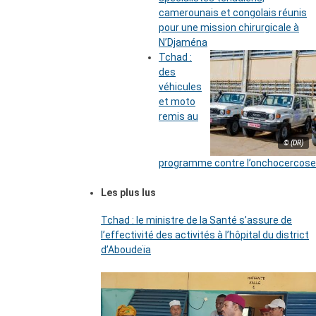
camerounais et congolais réunis
pour une mission chirurgicale à
N’Djaména
Tchad :
des
véhicules
et moto
remis au
© (DR)
programme contre l’onchocercose
Les plus lus
Tchad : le ministre de la Santé s’assure de
l’effectivité des activités à l’hôpital du district
d’Aboudeïa