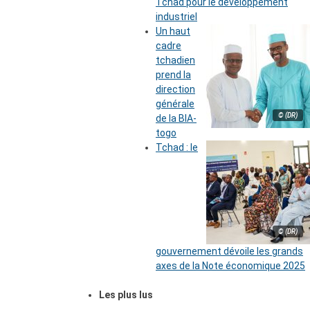
Tchad pour le développement
industriel
Un haut
cadre
tchadien
prend la
direction
générale
© (DR)
de la BIA-
togo
Tchad : le
© (DR)
gouvernement dévoile les grands
axes de la Note économique 2025
Les plus lus