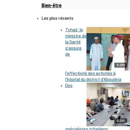
Bien-être
Les plus récents
Tchad : le
ministre de
la Santé
s’assure
de
© (DR)
l’effectivité des activités à
l’hôpital du district d’Aboudeïa
Des
© (DR)
spécialistes tchadiens,