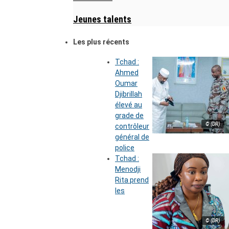
Jeunes talents
Les plus récents
Tchad :
Ahmed
Oumar
Djibrillah
élevé au
grade de
© (DR)
contrôleur
général de
police
Tchad :
Menodji
Rita prend
les
© (DR)