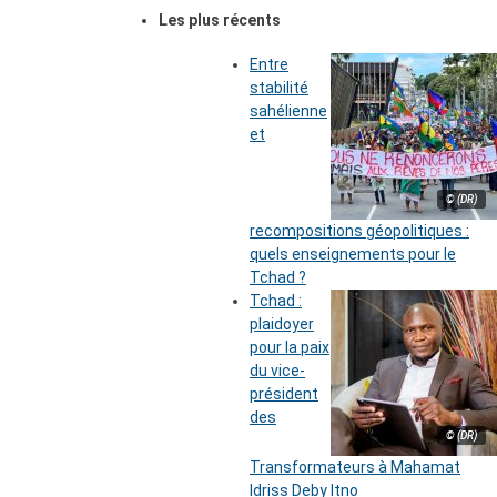
Les plus récents
Entre
stabilité
sahélienne
et
© (DR)
recompositions géopolitiques :
quels enseignements pour le
Tchad ?
Tchad :
plaidoyer
pour la paix
du vice-
président
des
© (DR)
Transformateurs à Mahamat
Idriss Deby Itno