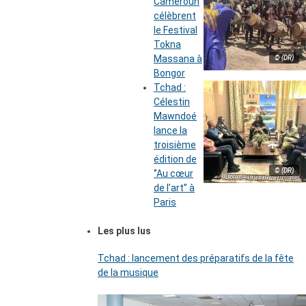
Cameroun
célèbrent
le Festival
Tokna
Massana à
© (DR)
Bongor
Tchad :
Célestin
Mawndoé
lance la
troisième
édition de
© (DR)
‘’Au cœur
de l’art’’ à
Paris
Les plus lus
Tchad : lancement des préparatifs de la fête
de la musique