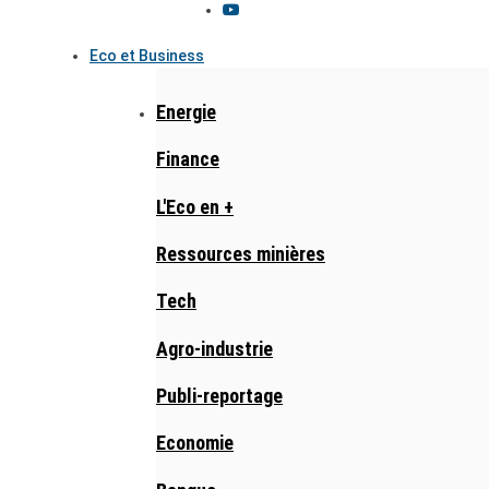
Eco et Business
Energie
Finance
L'Eco en +
Ressources minières
Tech
Agro-industrie
Publi-reportage
Economie