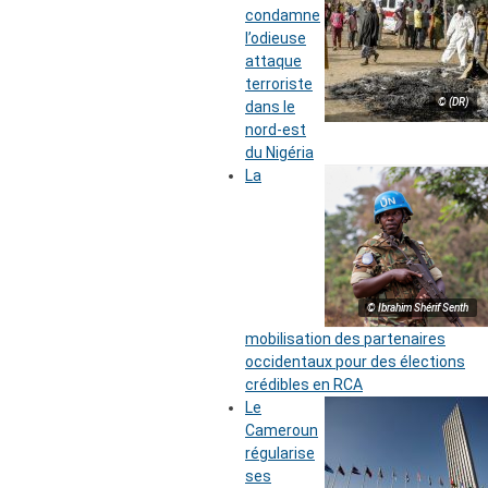
condamne
l’odieuse
attaque
terroriste
© (DR)
dans le
nord-est
du Nigéria
La
© Ibrahim Shérif Senth
mobilisation des partenaires
occidentaux pour des élections
crédibles en RCA
Le
Cameroun
régularise
ses