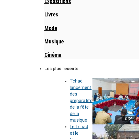
Expositions
Livres
Mode
Musique
Cinéma
Les plus récents
Tchad :
lancement
des
préparatifs
de la fête
de la
© (DR)
musique
Le Tchad
et le