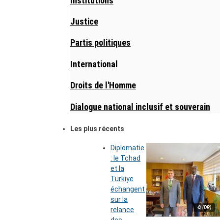
Institutions
Justice
Partis politiques
International
Droits de l'Homme
Dialogue national inclusif et souverain
Les plus récents
Diplomatie
: le Tchad
et la
Türkiye
échangent
sur la
© (DR)
relance