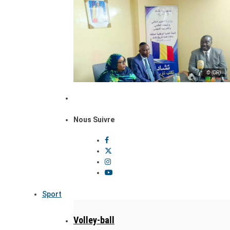
© (DR)
Nous Suivre
Sport
Volley-ball