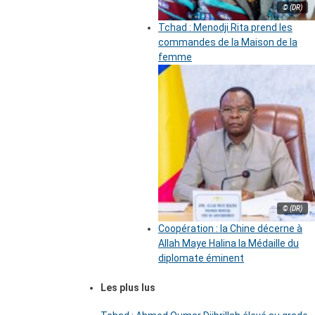
© (DR)
Tchad : Menodji Rita prend les
commandes de la Maison de la
femme
© (DR)
Coopération : la Chine décerne à
Allah Maye Halina la Médaille du
diplomate éminent
Les plus lus