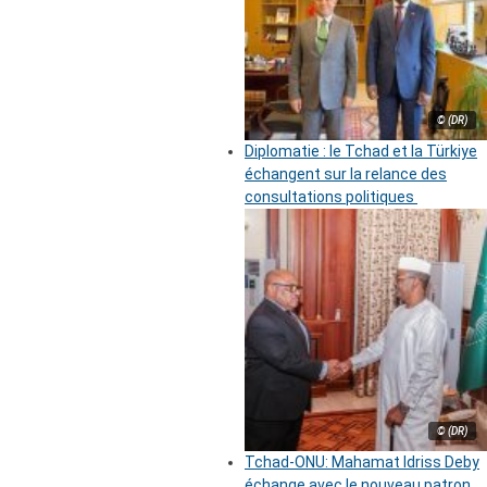
© (DR)
Diplomatie : le Tchad et la Türkiye
échangent sur la relance des
consultations politiques
© (DR)
Tchad-ONU: Mahamat Idriss Deby
échange avec le nouveau patron