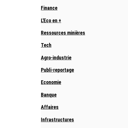
Finance
L'Eco en +
Ressources minières
Tech
Agro-industrie
Publi-reportage
Economie
Banque
Affaires
Infrastructures