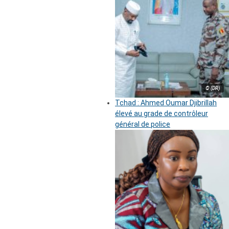
© (DR)
Tchad : Ahmed Oumar Djibrillah
élevé au grade de contrôleur
général de police