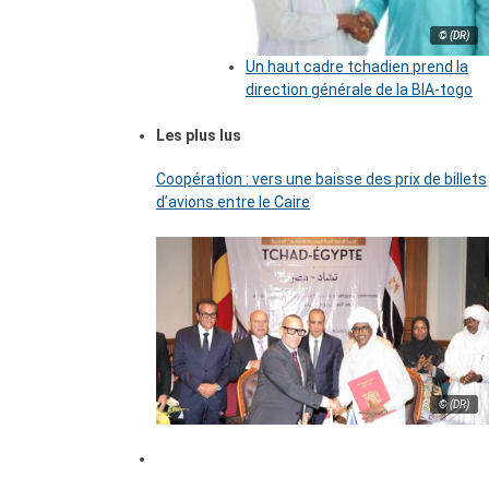
© (DR)
Un haut cadre tchadien prend la
direction générale de la BIA-togo
Les plus lus
Coopération : vers une baisse des prix de billets
d’avions entre le Caire
© (DR)