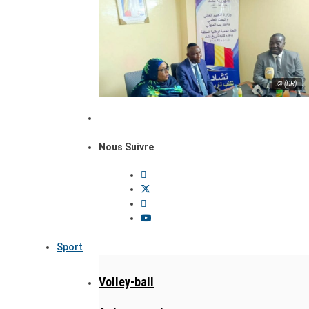
© (DR)
Nous Suivre
Sport
Volley-ball