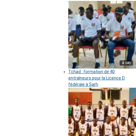
© (DR)
Tchad : formation de 40
entraîneurs pour la Licence D
fédérale à Sarh