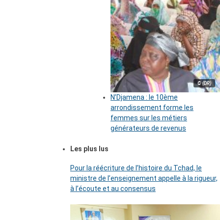
© (DR)
N’Djamena : le 10ème
arrondissement forme les
femmes sur les métiers
générateurs de revenus
Les plus lus
Pour la réécriture de l’histoire du Tchad, le
ministre de l’enseignement appelle à la rigueur,
à l’écoute et au consensus