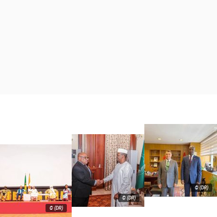
© (DR)
© (DR)
© (DR)