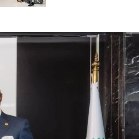
© (DR)