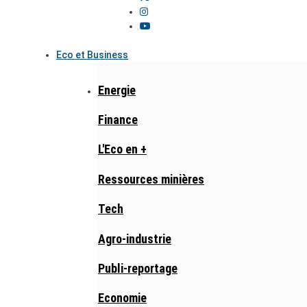
Eco et Business
Energie
Finance
L'Eco en +
Ressources minières
Tech
Agro-industrie
Publi-reportage
Economie