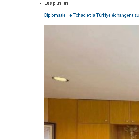
Les plus lus
Diplomatie : le Tchad et la Türkiye échangent su