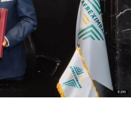
© (DR)