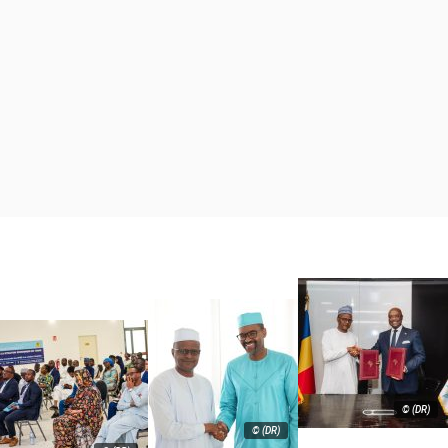
© (DR)
© (DR)