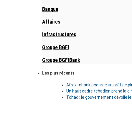
Banque
Affaires
Infrastructures
Groupe BGFI
Groupe BGFIBank
Les plus récents
Afreximbank accorde un prêt de plu
Un haut cadre tchadien prend la di
Tchad : le gouvernement dévoile l