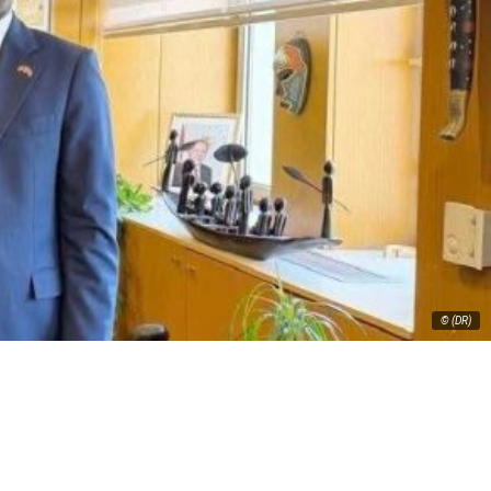
© (DR)