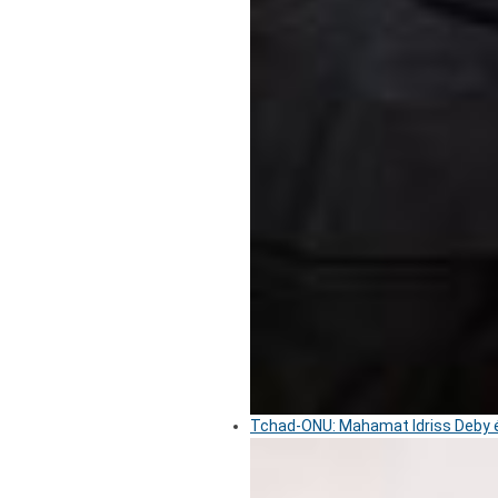
Tchad-ONU: Mahamat Idriss Deby é