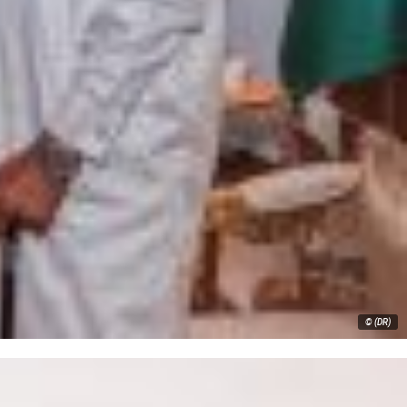
© (DR)