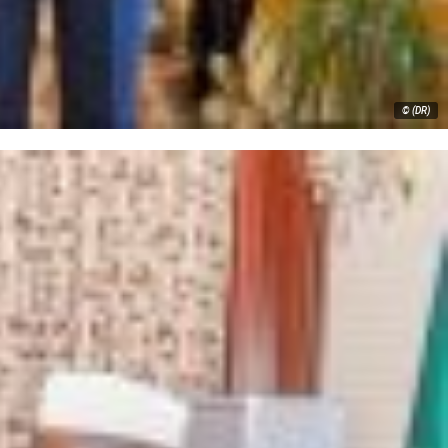
© (DR)