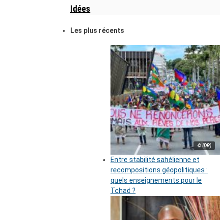
Idées
Les plus récents
© (DR)
Entre stabilité sahélienne et
recompositions géopolitiques :
quels enseignements pour le
Tchad ?