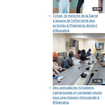
© (DR)
Tchad : le ministre de la Santé
s’assure de l’effectivité des
activités à l’hôpital du district
d’Aboudeïa
© (DR)
Des spécialistes tchadiens,
camerounais et congolais réunis
pour une mission chirurgicale à
N’Djaména