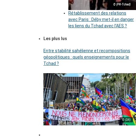
© (PR-Tchad)
Rétablissement des relations
avec Paris : Déby met-il en danger
les liens du Tchad avec l’AES ?
Les plus lus
Entre stabilité sahélienne et recompositions
géopolitiques : quels enseignements pour le
Tchad ?
© (DR)