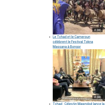
© (DR)
Le Tchad et le Cameroun
célèbrent le Festival Tokna
Massana à Bongor
© (DR)
Tchad : Célestin Mawndoé lance la