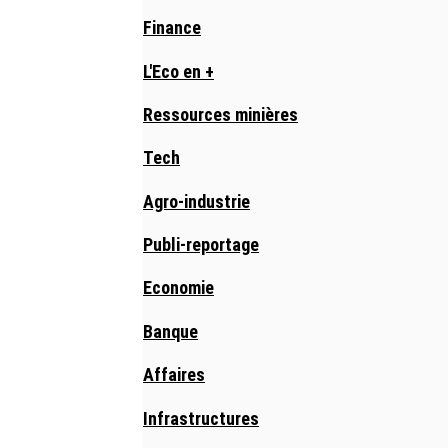
Finance
L'Eco en +
Ressources minières
Tech
Agro-industrie
Publi-reportage
Economie
Banque
Affaires
Infrastructures