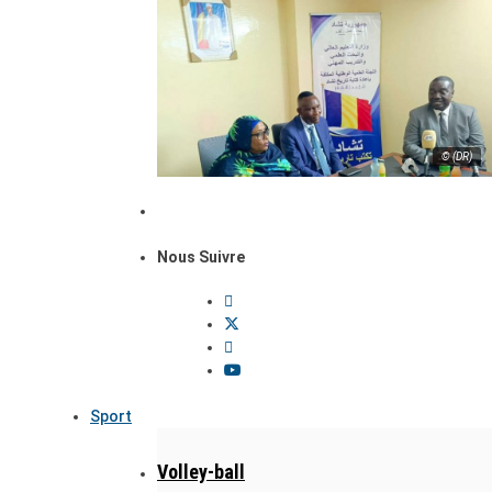
© (DR)
Nous Suivre
Sport
Volley-ball