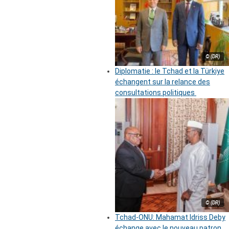
© (DR)
Diplomatie : le Tchad et la Türkiye
échangent sur la relance des
consultations politiques
© (DR)
Tchad-ONU: Mahamat Idriss Deby
échange avec le nouveau patron