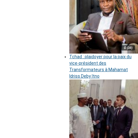
© (DR)
Tchad : plaidoyer pour la paix du
vice-président des
Transformateurs à Mahamat
Idriss Deby Itno