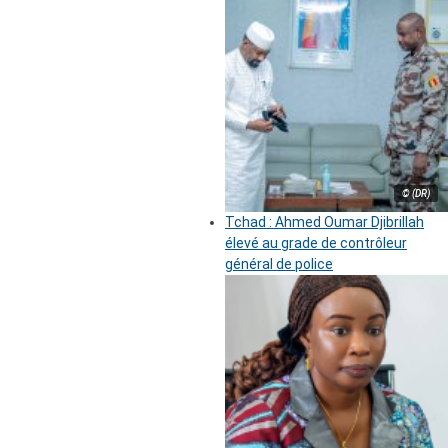
© (DR)
Tchad : Ahmed Oumar Djibrillah
élevé au grade de contrôleur
général de police