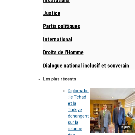
Institutions
Justice
Partis politiques
International
Droits de l'Homme
Dialogue national inclusif et souverain
Les plus récents
Diplomatie
: le Tchad
et la
Türkiye
échangent
sur la
© (DR)
relance