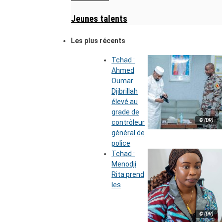
Jeunes talents
Les plus récents
Tchad :
Ahmed
Oumar
Djibrillah
élevé au
grade de
© (DR)
contrôleur
général de
police
Tchad :
Menodji
Rita prend
les
© (DR)