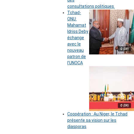
des
consultations politiques
Tchad-
ONU:
Mahamat
Idriss Deby
échange
avec le
© (DR)
nouveau
patron de
l’UNOCA
© (DR)
Coopération : Au Niger, le Tchad
présente sa vision sur les
diasporas