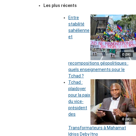
Les plus récents
Entre
stabilité
sahélienne
et
© (DR)
recompositions géopolitiques :
quels enseignements pour le
Tchad ?
Tchad :
plaidoyer
pour la paix
du vice-
président
des
© (DR)
Transformateurs à Mahamat
Idriss Deby Itno