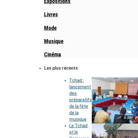
Expositions
Livres
Mode
Musique
Cinéma
Les plus récents
Tchad :
lancement
des
préparatifs
de la fête
de la
© (DR)
musique
Le Tchad
et le