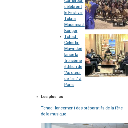
Cameroun
célèbrent
le Festival
Tokna
Massana à
© (DR)
Bongor
Tchad :
Célestin
Mawndoé
lance la
troisième
édition de
© (DR)
‘’Au cœur
de l’art’’ à
Paris
Les plus lus
Tchad : lancement des préparatifs de la fête
de la musique