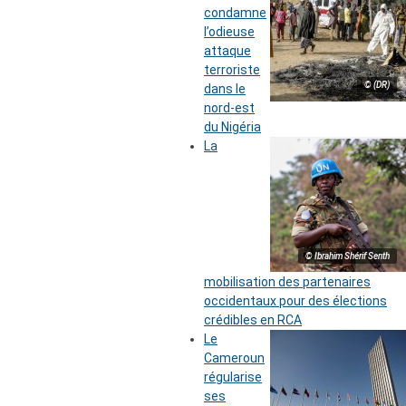
condamne
l’odieuse
attaque
terroriste
© (DR)
dans le
nord-est
du Nigéria
La
© Ibrahim Shérif Senth
mobilisation des partenaires
occidentaux pour des élections
crédibles en RCA
Le
Cameroun
régularise
ses