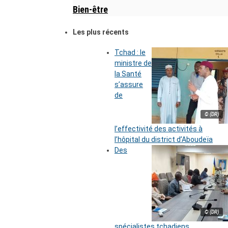
Bien-être
Les plus récents
Tchad : le
ministre de
la Santé
s’assure
de
© (DR)
l’effectivité des activités à
l’hôpital du district d’Aboudeïa
Des
© (DR)
spécialistes tchadiens,