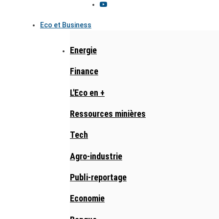
Eco et Business
Energie
Finance
L'Eco en +
Ressources minières
Tech
Agro-industrie
Publi-reportage
Economie