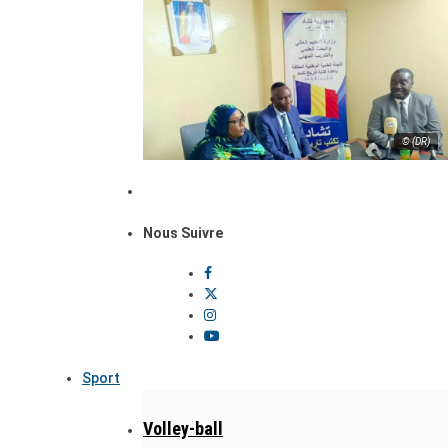
© (DR)
Nous Suivre
Sport
Volley-ball