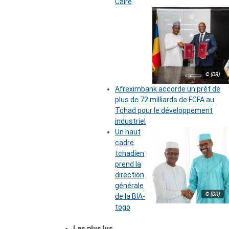
Caire
© (DR)
Afreximbank accorde un prêt de
plus de 72 milliards de FCFA au
Tchad pour le développement
industriel
Un haut
cadre
tchadien
prend la
direction
générale
© (DR)
de la BIA-
togo
Les plus lus