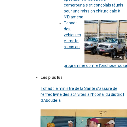
camerounais et congolais réunis
pour une mission chirurgicale à
N’Djaména
Tchad :
des
véhicules
et moto
remis au
© (DR)
programme contre l’onchocercose
Les plus lus
Tchad : le ministre de la Santé s’assure de
l’effectivité des activités à l’hôpital du district
d’Aboudeïa