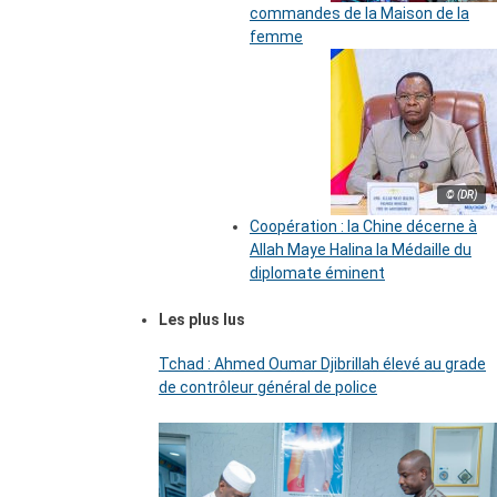
commandes de la Maison de la
femme
© (DR)
Coopération : la Chine décerne à
Allah Maye Halina la Médaille du
diplomate éminent
Les plus lus
Tchad : Ahmed Oumar Djibrillah élevé au grade
de contrôleur général de police