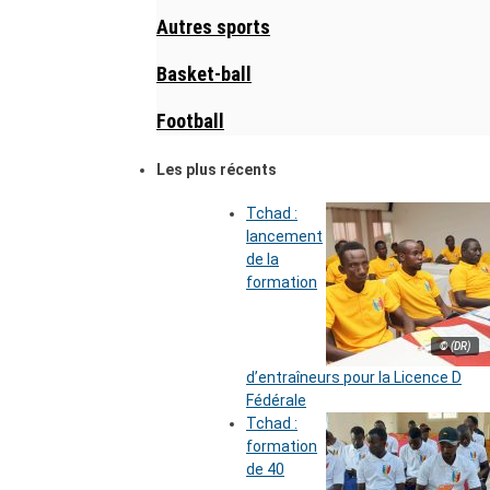
Autres sports
Basket-ball
Football
Les plus récents
Tchad :
lancement
de la
formation
© (DR)
d’entraîneurs pour la Licence D
Fédérale
Tchad :
formation
de 40