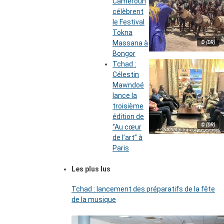
Cameroun
célèbrent
le Festival
Tokna
Massana à
© (DR)
Bongor
Tchad :
Célestin
Mawndoé
lance la
troisième
édition de
© (DR)
‘’Au cœur
de l’art’’ à
Paris
Les plus lus
Tchad : lancement des préparatifs de la fête
de la musique