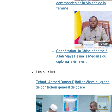
commandes de la Maison de la
femme
© (DR)
Coopération : la Chine décerne à
Allah Maye Halina la Médaille du
diplomate éminent
Les plus lus
Tchad : Ahmed Oumar Djibrillah élevé au grade
de contrôleur général de police