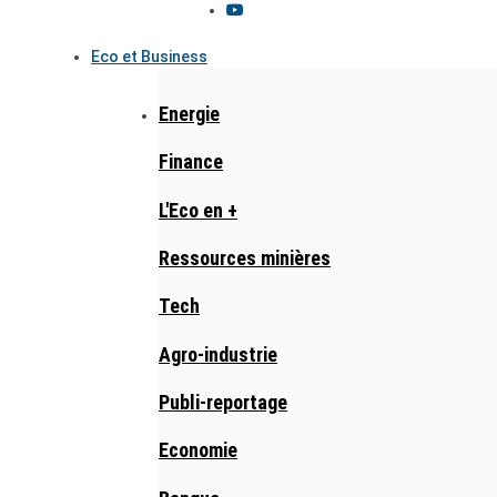
Eco et Business
Energie
Finance
L'Eco en +
Ressources minières
Tech
Agro-industrie
Publi-reportage
Economie