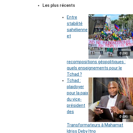
Les plus récents
Entre
stabilité
sahélienne
et
© (DR)
recompositions géopolitiques :
quels enseignements pour le
Tchad ?
Tchad :
plaidoyer
pour la paix
du vice-
président
des
© (DR)
Transformateurs à Mahamat
Idriss Deby Itno