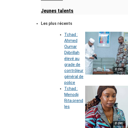
Jeunes talents
Les plus récents
Tchad :
Ahmed
Oumar
Djibrillah
élevé au
grade de
© (DR)
contrôleur
général de
police
Tchad :
Menodji
Rita prend
les
© (DR)