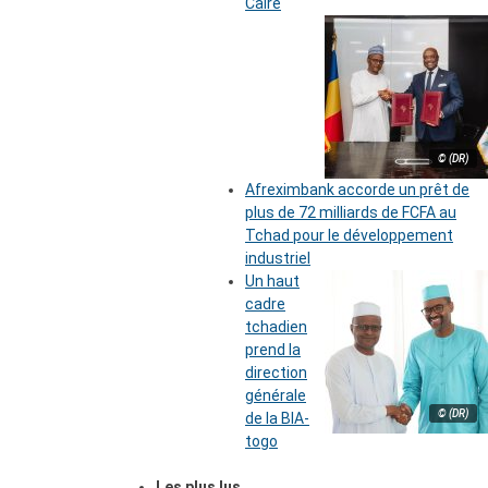
Caire
© (DR)
Afreximbank accorde un prêt de
plus de 72 milliards de FCFA au
Tchad pour le développement
industriel
Un haut
cadre
tchadien
prend la
direction
générale
© (DR)
de la BIA-
togo
Les plus lus