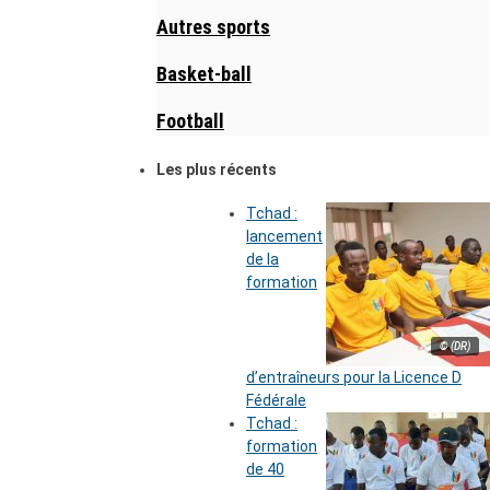
Autres sports
Basket-ball
Football
Les plus récents
Tchad :
lancement
de la
formation
© (DR)
d’entraîneurs pour la Licence D
Fédérale
Tchad :
formation
de 40