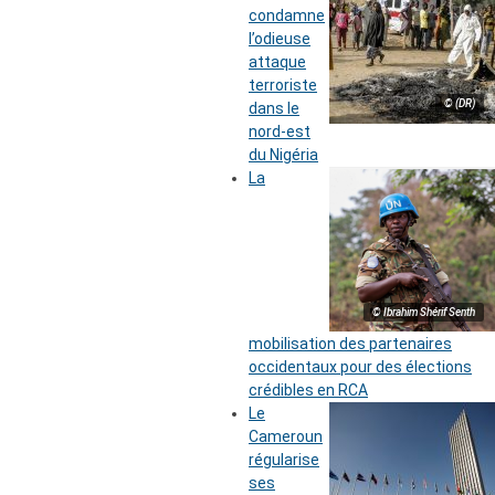
condamne
l’odieuse
attaque
terroriste
© (DR)
dans le
nord-est
du Nigéria
La
© Ibrahim Shérif Senth
mobilisation des partenaires
occidentaux pour des élections
crédibles en RCA
Le
Cameroun
régularise
ses