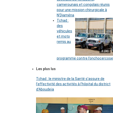
camerounais et congolais réunis
pour une mission chirurgicale à
N’Djaména
Tchad :
des
véhicules
et moto
remis au
© (DR)
programme contre l’onchocercose
Les plus lus
Tchad : le ministre de la Santé s’assure de
l’effectivité des activités à l’hôpital du district
d’Aboudeïa