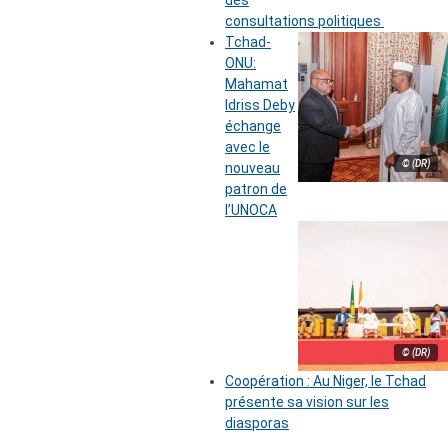
des
consultations politiques
Tchad-
ONU:
Mahamat
Idriss Deby
échange
avec le
© (DR)
nouveau
patron de
l’UNOCA
© (DR)
Coopération : Au Niger, le Tchad
présente sa vision sur les
diasporas