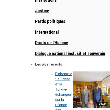
Institutions
Justice
Partis politiques
International
Droits de l'Homme
Dialogue national inclusif et souverain
Les plus récents
Diplomatie
: le Tchad
et la
Türkiye
échangent
sur la
© (DR)
relance