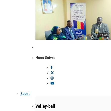
© (DR)
Nous Suivre
Sport
Volley-ball