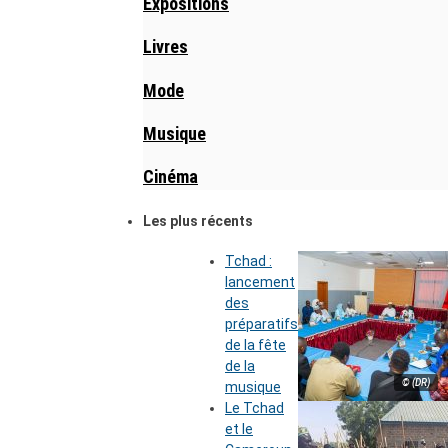
Expositions
Livres
Mode
Musique
Cinéma
Les plus récents
Tchad :
lancement
des
préparatifs
de la fête
de la
© (DR)
musique
Le Tchad
et le