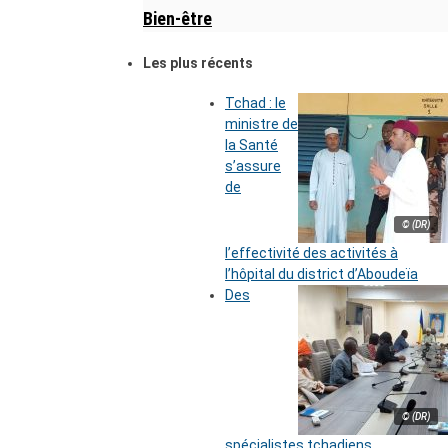
Bien-être
Les plus récents
Tchad : le
ministre de
la Santé
s’assure
de
© (DR)
l’effectivité des activités à
l’hôpital du district d’Aboudeïa
Des
© (DR)
spécialistes tchadiens,