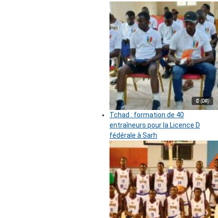
© (DR)
Tchad : formation de 40
entraîneurs pour la Licence D
fédérale à Sarh