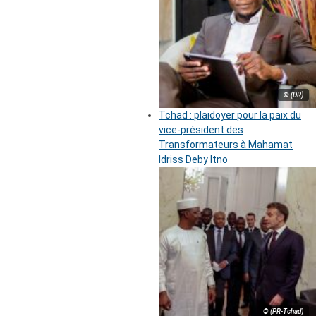
© (DR)
Tchad : plaidoyer pour la paix du
vice-président des
Transformateurs à Mahamat
Idriss Deby Itno
© (PR-Tchad)