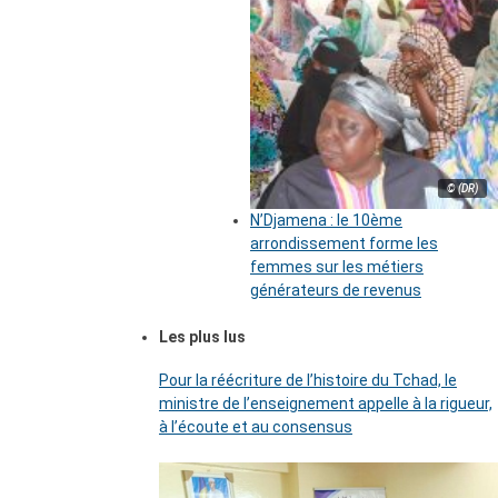
© (DR)
N’Djamena : le 10ème
arrondissement forme les
femmes sur les métiers
générateurs de revenus
Les plus lus
Pour la réécriture de l’histoire du Tchad, le
ministre de l’enseignement appelle à la rigueur,
à l’écoute et au consensus