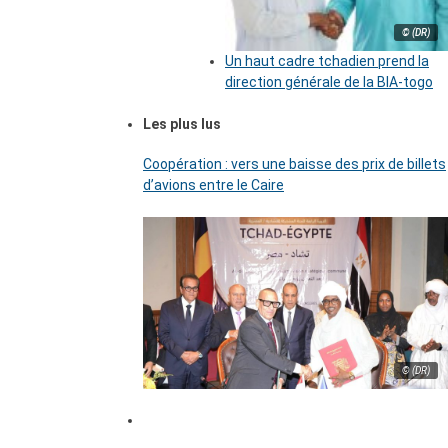
© (DR)
Un haut cadre tchadien prend la
direction générale de la BIA-togo
Les plus lus
Coopération : vers une baisse des prix de billets
d’avions entre le Caire
© (DR)