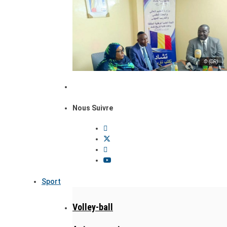
© (DR)
Nous Suivre
Sport
Volley-ball