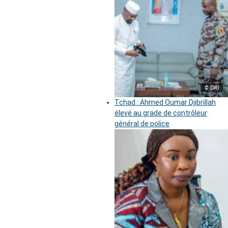
© (DR)
Tchad : Ahmed Oumar Djibrillah
élevé au grade de contrôleur
général de police