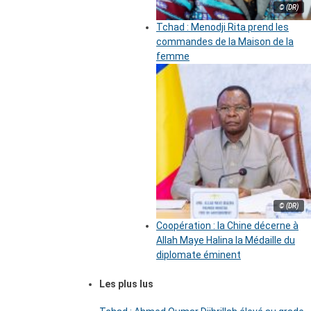
© (DR)
Tchad : Menodji Rita prend les
commandes de la Maison de la
femme
© (DR)
Coopération : la Chine décerne à
Allah Maye Halina la Médaille du
diplomate éminent
Les plus lus