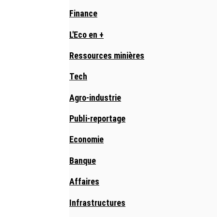
Finance
L'Eco en +
Ressources minières
Tech
Agro-industrie
Publi-reportage
Economie
Banque
Affaires
Infrastructures