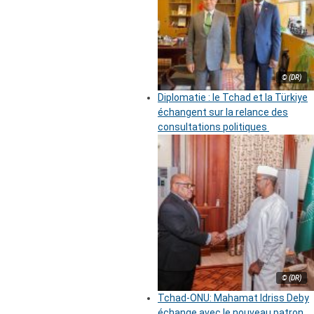
© (DR)
Diplomatie : le Tchad et la Türkiye
échangent sur la relance des
consultations politiques
© (DR)
Tchad-ONU: Mahamat Idriss Deby
échange avec le nouveau patron